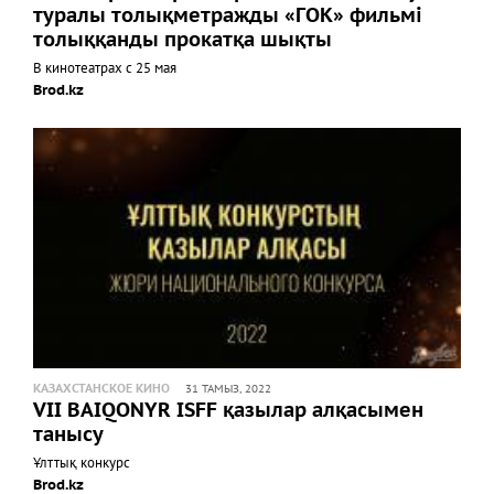
туралы толықметражды «ГОК» фильмі
толыққанды прокатқа шықты
В кинотеатрах с 25 мая
Brod.kz
КАЗАХСТАНСКОЕ КИНО
31 ТАМЫЗ, 2022
VII BAIQONYR ISFF қазылар алқасымен
танысу
Ұлттық конкурс
Brod.kz