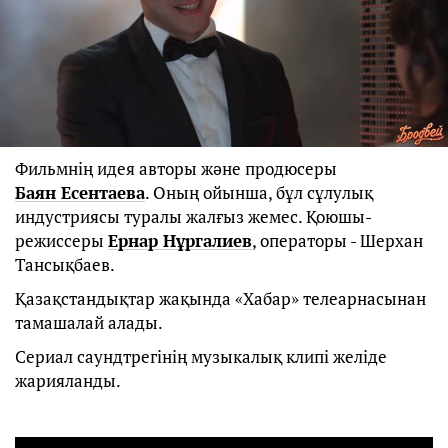
Фильмнің идея авторы және продюсеры
Баян Есентаева
. Оның ойынша, бұл сұлулық
индустриясы туралы жалғыз жемес. Қоюшы-
режиссеры
Ернар Нұргалиев
, операторы - Шерхан
Тансықбаев.
Қазақстандықтар жақында «Хабар» телеарнасынан
тамашалай алады.
Сериал саундтрегінің музыкалық клипі желіде
жарияланды.