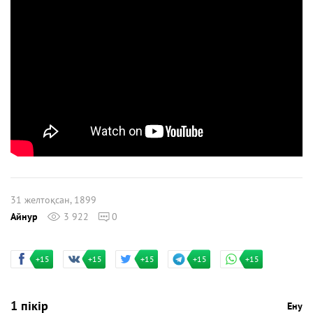
31 желтоқсан, 1899
Айнур
3 922
0
+15
+15
+15
+15
+15
1 пікір
Ену