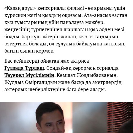
«Қазақ аруы» көпсериалы фильмі - өз арманы үшін
күрескен жетім қыздың оқиғасы. Ата-анасыз ғалған
қыз туыстарының үйін паналауға мәжбүр.
жеңгесінің түрпегенінен шаршаған қыз әбден мезі
болды. бар күш-жігерін жинап, қыз өз тағдырын
өзгертпек болады, ол сұлулық байқауына қатысып,
бағын сынап көрмек.
Бас кейіпкерді ойнаған жас актриса
Гүлзада Тұрлаш
. Сондай-ақ көрермен сериалда
Тәуекел Мүсілімнің
, Кәмшат Жолдыбаеваның,
Жұлдыз Өмірғалидың және басқа да акетрлердің
актерлық шеберліктеріне баға бере алады.