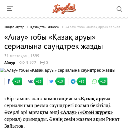
Жаңалықтар
Қазақстан киносы
«Алау» тобы «Қазақ аруы» сериалына саундтрек жазды
«Алау» тобы «Қазақ аруы»
сериалына саундтрек жазды
31 желтоқсан, 1899
Айнур
3 922
0
+15
+15
+15
+15
+15
«Бір тамшы жас» композициясы
«Қазақ аруы»
сериалының ресми саундтрегі болып бекітілді.
Әсерлі әрі ырғақты әнді
«Алау»
(
«Өгей жүрек»
сериал) орындады. Әннің сөзін жазған ақын Ринат
Зайытов.