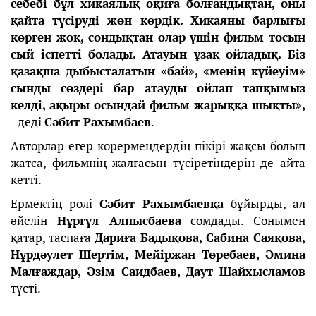
себебі бұл хикаялық оқиға болғандықтан, оны
қайта түсіруді жөн көрдік. Хикаяны барлығы
көрген жоқ, сондықтан олар үшін фильм тосын
сый іспетті болады. Атауын ұзақ ойладық. Біз
қазақша дыбысталатын «бай», «менің күйеуім»
сынды сөздері бар атауды ойлап тапқымыз
келді, ақыры осындай фильм жарыққа шықты»,
- деді
Сәбит Рахымбаев
.
Авторлар егер көрермендердің пікірі жақсы болып
жатса, фильмнің жалғасын түсіретіндерін де айта
кетті.
Ермектің рөлі
Сәбит Рахымбаевқа
бұйырды, ал
әйелін
Нұргүл Алпысбаева
сомдады. Сонымен
қатар, таспаға
Дариға Бадықова, Сабина Саяқова,
Нұрдәулет Шертім, Мейіржан Төребаев, Әмина
Малғаждар, Әзім Саидбаев, Даут Шайхысламов
түсті.