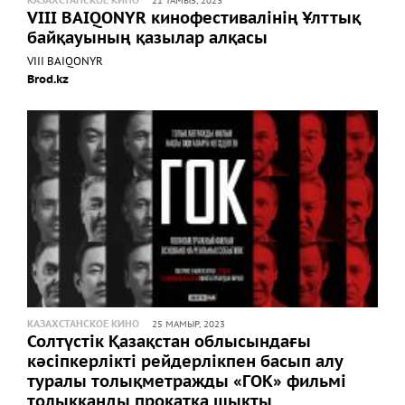
КАЗАХСТАНСКОЕ КИНО
21 ТАМЫЗ, 2023
VIII BAIQONYR кинофестивалінің Ұлттық
байқауының қазылар алқасы
VIII BAIQONYR
Brod.kz
КАЗАХСТАНСКОЕ КИНО
25 МАМЫР, 2023
Солтүстік Қазақстан облысындағы
кәсіпкерлікті рейдерлікпен басып алу
туралы толықметражды «ГОК» фильмі
толыққанды прокатқа шықты