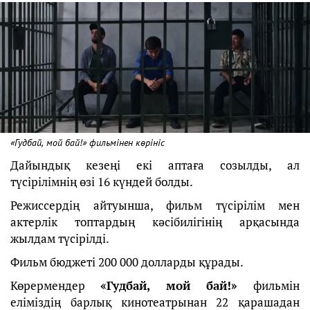
«Гудбай, мой бай!» фильмінен көрініс
Дайындық кезеңі екі аптаға созылды, ал
түсірілімнің өзі 16 күндей болды.
Режиссердің айтуынша, фильм түсірілім мен
актерлік топтардың кәсібилігінің арқасында
жылдам түсірілді.
Фильм бюджеті 200 000 долларды құрады.
Көрермендер
«Гудбай, мой бай!»
фильмін
еліміздің барлық кинотеатрынан 22 қарашадан