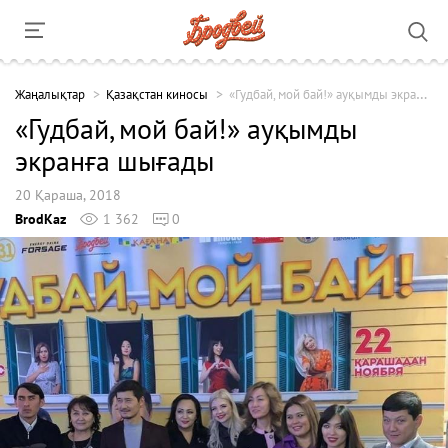
Жаңалықтар
Қазақстан киносы
«Гудбай, мой бай!» ауқымды экранға шығады
«Гудбай, мой бай!» ауқымды
экранға шығады
20 Қараша, 2018
BrodKaz
1 362
0