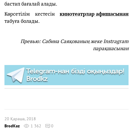
бастап бағалай алады.
Көрсетілім кестесін
кинотеатрлар афишасынан
табуға болады.
Превью: Сабина Саяқованың жеке Instragram
парақшасынан
20 Қараша, 2018
BrodKaz
1 362
0