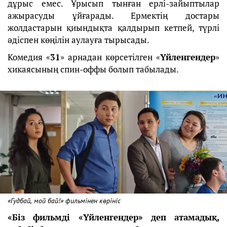
дұрыс емес. Ұрысып тынған ерлі-зайыптылар
ажырасуды ұйғарады. Ермектің достары
жолдастарын қиындықта қалдырып кетпей, түрлі
әдіспен көңілін аулауға тырысады.
Комедия «
31
» арнадан көрсетілген «
Үйленгендер
»
хикаясының спин-оффы болып табылады.
«Гудбай, мой бай!» фильмінен көрініс
«Біз фильмді «Үйленгендер» деп атамадық,