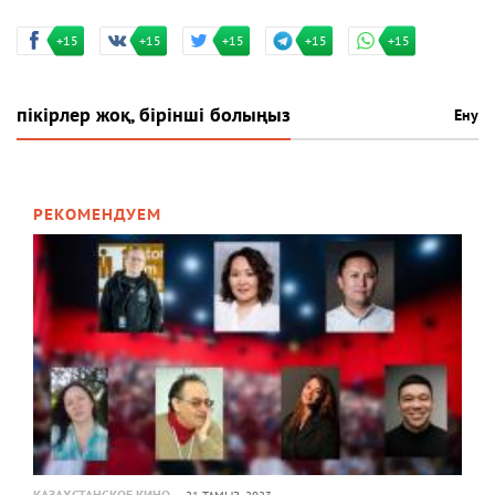
+15
+15
+15
+15
+15
пікірлер жоқ, бірінші болыңыз
Ену
РЕКОМЕНДУЕМ