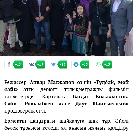
+15
+15
+15
+15
+15
Режиссер
Анвар Матжанов
өзінің
«Гудбай, мой
бай!»
атты дебютті толықметражды фильмін
таныстырды. Картинаға
Бағдат Қожахметов,
Сәбит Рахымбаев
және
Даут Шайхысламов
продюсерлік етті.
Ермектің шаңырағы шайқалуға шақ тұр. Әйелі
бөлек тұрғысы келеді, ал анасын жалғыз қалдыру