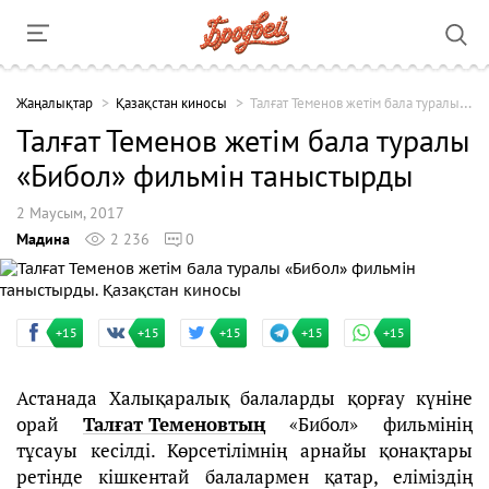
Жаңалықтар
Қазақстан киносы
Талғат Теменов жетім бала туралы «Бибол» фильмін таныстырды
Талғат Теменов жетім бала туралы
«Бибол» фильмін таныстырды
2 Маусым, 2017
Мадина
2 236
0
+15
+15
+15
+15
+15
Астанада Халықаралық балаларды қорғау күніне
орай
Талғат Теменовтың
«Бибол» фильмінің
тұсауы кесілді. Көрсетілімнің арнайы қонақтары
ретінде кішкентай балалармен қатар, еліміздің