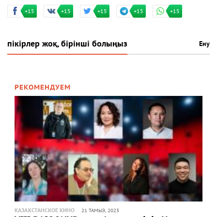
+15
+15
+15
+15
+15
пікірлер жоқ, бірінші болыңыз
Ену
РЕКОМЕНДУЕМ
КАЗАХСТАНСКОЕ КИНО
21 ТАМЫЗ, 2023