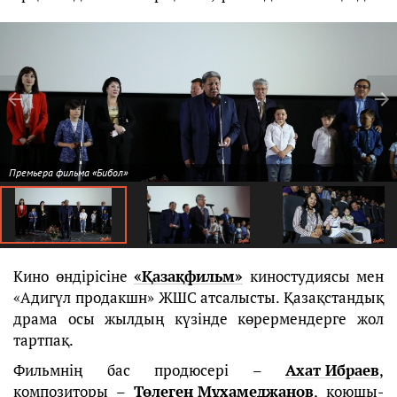
Премьера фильма «Бибол»
Кино өндірісіне
«Қазақфильм»
киностудиясы мен
«Адигүл продакшн» ЖШС атсалысты. Қазақстандық
драма осы жылдың күзінде көрермендерге жол
тартпақ.
Фильмнің бас продюсері –
Ахат Ибраев
,
композиторы –
Төлеген Мұхамеджанов
, қоюшы-