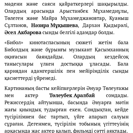
мәдени және саяси қайраткерлері шақырылды.
Олардың арасында Арыстанбек Мұхамедиұлы,
Төлеген және Майра Мұхамеджановтар, Қуаныш
Сұлтанов,
Нәзира Мұқышева
, Дархан Қыдырәлі,
Әсел Акбарова
сынды белгілі адамдар болды.
«Бибол» кинотаспасының сюжеті жетім бала
Биболдың және бұрынғы музыкант Қасымханның
оқиғасын баяндайды. Олардың кездейсоқ
танысулары үлкен достыққа ұласады. Бала
қариядан адамгершілік пен мейірімділік сынды
қасиеттерді үйренеді.
Картинаның басты кейіпкерлерін Әнуар Төлеуғажы
мен актер
Төлеубек Аралбай
сомдады.
Режиссердің айтуынша, басында Әнуарға мәтін
жағы қиындық тудырған екен. Сондықтан, кейде
түсірілімнен бас тартып, үйге апарып салуын
сұраған. Дегенмен, түсірілім тобының үгіттеуінің
арқасында жас актер қалып, фильмді сәтті аяқтады.