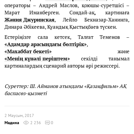
операторы – Андрей Маслов, қоюшы-суретшісі –
Марат Иманберген. Сондай-ақ, картинаға
Жәния Джуринская
, Лейло Бекназар-Ханинга,
Динара Әбікеева, Қуандық Қыстықбаев түскен.
Естеріңізге сала кетсек, Талғат Теменов –
«Адамдар арасындағы бөлтірік»
,
«Махаббат бекеті»
және
«Менің күнәлі періштем»
секілді танымал
картиналардың сценарий авторы әрі режиссері.
Суреттер:
Ш. Айманов атындағы
«Қазақфильм» АҚ
баспасөз-қызметі
2 Маусым, 2017
Мадина
2 236
0