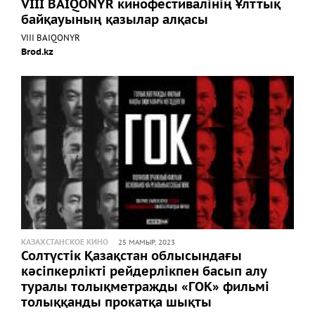
VIII BAIQONYR кинофестивалінің Ұлттық
байқауының қазылар алқасы
VIII BAIQONYR
Brod.kz
КАЗАХСТАНСКОЕ КИНО
25 МАМЫР, 2023
Солтүстік Қазақстан облысындағы
кәсіпкерлікті рейдерлікпен басып алу
туралы толықметражды «ГОК» фильмі
толыққанды прокатқа шықты