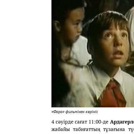
«Фара» фильмінен көрініс
4 сәуірде сағат 11:00-де
Ардагерл
жабайы табиғаттың тұзағына тү