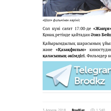
«Шал» фильмінен көрініс
Сол күні сағат 17:00-де
«Жанұя
Қонақ ретінде қайтадан
Әзиз Бей
Қайырымдылық шарасының ұйымд
және
«Қазақфильм»
киностуди
қаласының әкімдігі
. Фильмдер к
3 Апреля, 2018
BrodKaz
1 540