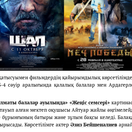
қатысуымен фильмдердің қайырымдылық көрсетілімде
і 3-4 сәуір аралығында қалалық балалар мен Ардагерл
Алматы балалар ауылында»
«Жеңіс семсері»
картина
і тауып алған мектеп оқушысы Айтуар жайлы әңгімелейд
ге бұрынғының батыры және зұлым бақсы келеді. Балақ
ырысады. Көрсетілімге актер
Әзиз Бейшеналиев
арна