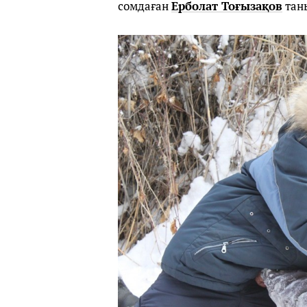
сомдаған
Ерболат Тоғызақов
тан