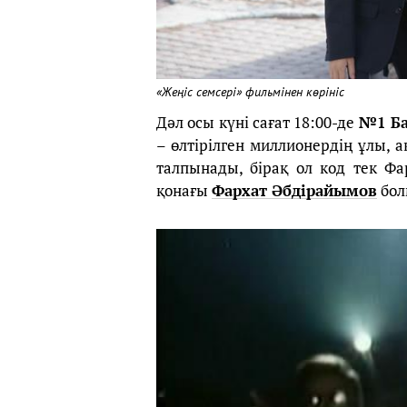
«Жеңіс семсері» фильмінен көрініс
Дәл осы күні сағат 18:00-де
№1 Ба
– өлтірілген миллионердің ұлы, 
талпынады, бірақ ол код тек Фар
қонағы
Фархат Әбдірайымов
бол