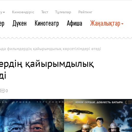
ау
Киноөндіріс
Тест
Тұлғалар
Рейтинг
ер
Дүкен
Кинотеатр
Афиша
Жаңалықтар
ыда фильмдердің қайырымдылық көрсетілімдері өтеді
ердің қайырымдылық
ді
0