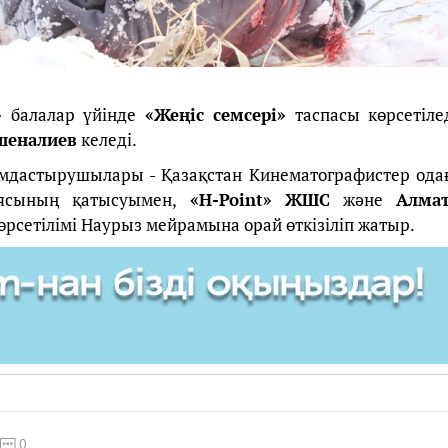
»
балалар үйінде
«Жеңіс семсері»
таспасы көрсетілед
шеналиев
келеді.
астырушылары - Қазақстан Кинематографистер ода
ясының қатысуымен,
«H-Point»
ЖШС
және
Алма
өрсетілімі Наурыз мейрамына орай өткізіліп жатыр.
0