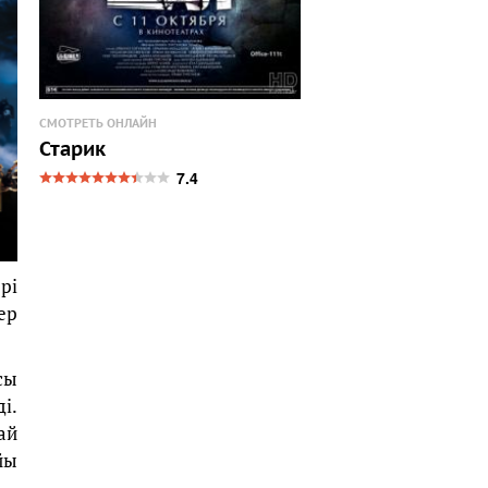
СМОТРЕТЬ ОНЛАЙН
Старик
7.4
рі
ер
сы
і.
ай
йы