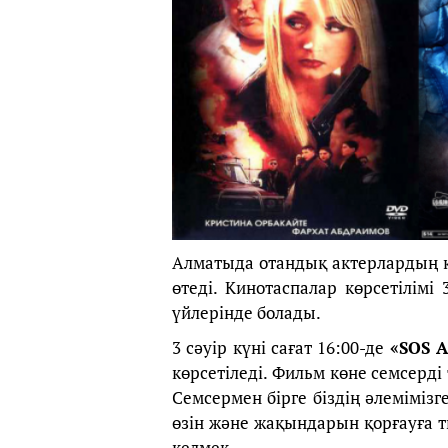
Алматыда отандық актерлардың 
өтеді. Кинотаспалар көрсетілім
үйлерінде болады.
3 сәуір күні сағат 16:00-де
«SOS 
көрсетіледі. Фильм көне семсерд
Семсермен бірге біздің әлеміміз
өзін және жақындарын қорғауға т
келмек.