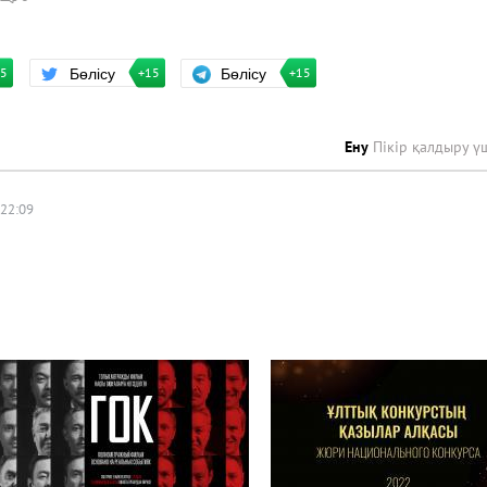
Бөлісу
Бөлісу
+15
15
+15
Ену
Пікір қалдыру ү
 22:09