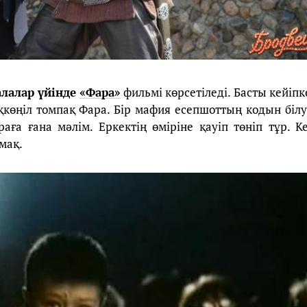
лалар үйінде
«Фара»
фильмі көрсетіледі. Басты кейіпк
ақкөңіл томпақ Фара. Бір мафия есепшоттың кодын білу
аға ғана мәлім. Еркектің өміріне қауіп төніп тұр. К
мақ.