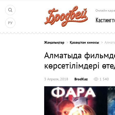
Онлайн қар
Кастингт
РУ
Жаңалықтар
Қазақстан киносы
Алмат
Алматыда фильмд
көрсетілімдері өте
3 Апреля, 2018
BrodKaz
1 540