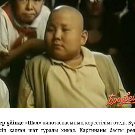
ер үйінде
«Шал»
кинотаспасының көрсетілімі өтеді. Бұл
сіп қалған шат туралы хикая. Картинаны басты рөл