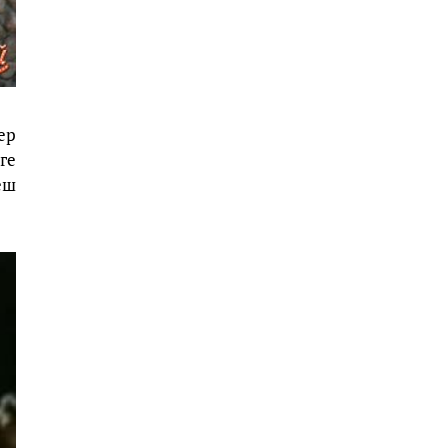
ер
ге
еш