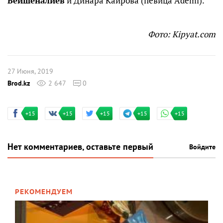
Бейшеналиев
и Динара Каирова (певица Ademi).
Фото: Kipyat.com
27 Июня, 2019
Brod.kz
2 647
0
+15
+15
+15
+15
+15
Нет комментариев, оставьте первый
Войдите
РЕКОМЕНДУЕМ