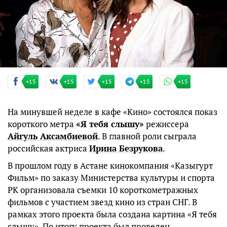
+15
+15
+15
+15
+15
На минувшей неделе в кафе «Кино» состоялся показ
короткого метра
«Я тебя слышу»
режиссера
Айгуль Аксамбиевой
. В главной роли сыграла
российская актриса
Ирина Безрукова
.
В прошлом году в Астане кинокомпания «Казыгурт
Фильм» по заказу Министерства культуры и спорта
РК организовала съемки 10 короткометражных
фильмов с участием звезд кино из стран СНГ. В
рамках этого проекта была создана картина «Я тебя
слышу». По итогу проекта был проведен