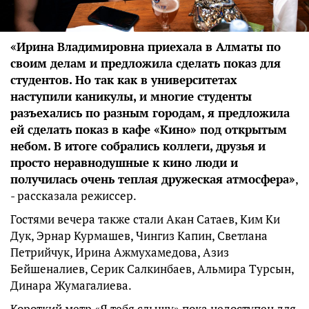
«Ирина Владимировна приехала в Алматы по
своим делам и предложила сделать показ для
студентов. Но так как в университетах
наступили каникулы, и многие студенты
разъехались по разным городам, я предложила
ей сделать показ в кафе «Кино» под открытым
небом. В итоге собрались коллеги, друзья и
просто неравнодушные к кино люди и
получилась очень теплая дружеская атмосфера»
,
- рассказала режиссер.
Гостями вечера также стали Акан Сатаев, Ким Ки
Дук, Эрнар Курмашев, Чингиз Капин, Светлана
Петрийчук, Ирина Ажмухамедова, Азиз
Бейшеналиев, Серик Салкинбаев, Альмира Турсын,
Динара Жумагалиева.
Короткий метр «Я тебя слышу» пока недоступен для