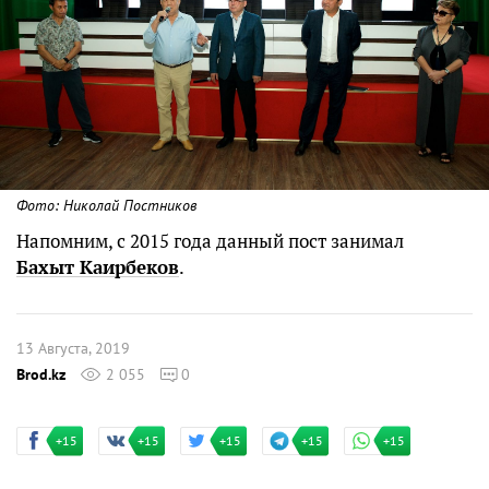
Фото: Николай Постников
Напомним, с 2015 года данный пост занимал
Бахыт Каирбеков
.
13 Августа, 2019
Brod.kz
2 055
0
+15
+15
+15
+15
+15