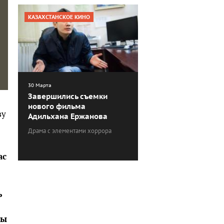
КАЗАХСТАНСКОЕ КИНО
30 Марта
Завершились съемки
нового фильма
ву
Адильхана Ержанова
Драма с элементами хоррора
ас
ь
мы