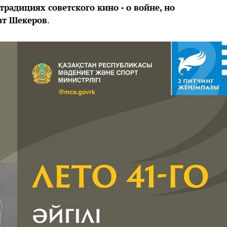
радициях советского кино - о войне, но
ат Шекеров
.