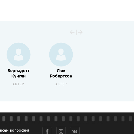
Бернадетт
Люк
Мариса
Куигли
Робертсон
Браун
АКТЕР
АКТЕР
АКТЕР
 всем вопросам)