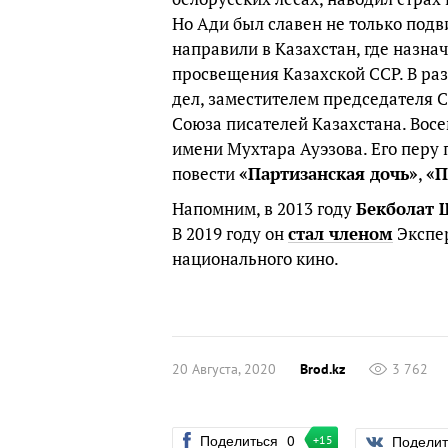
Но Ади был славен не только подв
направили в Казахстан, где назна
просвещения Казахской ССР. В ра
дел, заместителем председателя 
Союза писателей Казахстана. Восе
имени Мухтара Ауэзова. Его пер
повести
«Партизанская дочь»
,
«П
Напомним, в 2013 году
Бекболат 
В 2019 году он
стал членом
Экспер
национального кино.
20 Августа, 2020
Brod.kz
3 762
Поделиться
0
Подели
+15