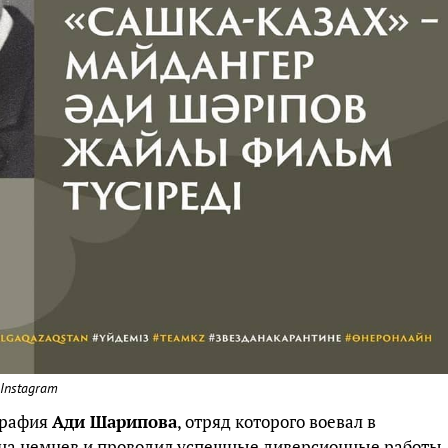
Instagram
графия
Ади Шарипова
, отряд которого воевал в
х на немцев и проводил успешные диверсионные работы.