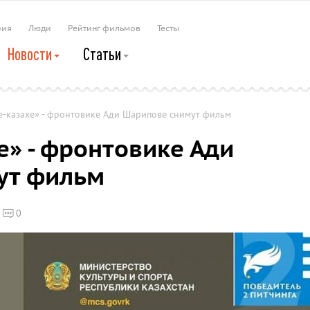
рия
Люди
Рейтинг фильмов
Тесты
Новости
Статьи
е-казахе» - фронтовике Ади Шарипове снимут фильм
е» - фронтовике Ади
ут фильм
0