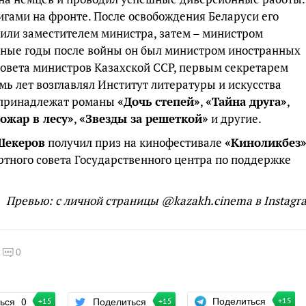
игами на фронте. После освобождения Беларуси его
чили заместителем министра, затем – министром
зные годы после войны он был министром иностранных
Совета министров Казахской ССР, первым секретарем
мь лет возглавлял Институт литературы и искусства
у принадлежат романы
«Дочь степей»
,
«Тайна друга»
,
ожар в лесу»
,
«Звезды за решеткой»
и другие.
Шекеров
получил приз на кинофестивале
«Киноликбез
тного совета Государственного центра по поддержке
Превью: с личной страницы @kazakh.cinema в Instagr
0
Поделиться
ться
0
Поделиться
+15
+15
+15