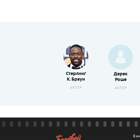
Стерлинг
Мариса
Дерек
К. Браун
Браун
Роше
АКТЕР
АКТЕР
АКТЕР
Кин