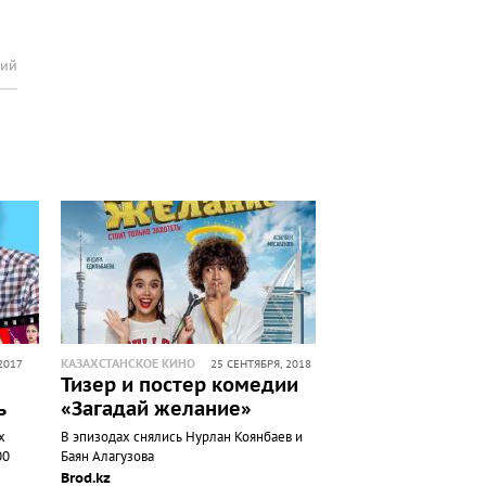
рий
КАЗАХСТАНСКОЕ КИНО
2017
25 СЕНТЯБРЯ, 2018
Тизер и постер комедии
ь
«Загадай желание»
х
В эпизодах снялись Нурлан Коянбаев и
00
Баян Алагузова
Brod.kz