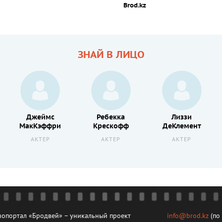
Brod.kz
ЗНАЙ В ЛИЦО
Джеймс
Ребекка
Лиззи
МакКэффри
Крескофф
ДеКлемент
АКТЕР
АКТЕР
АКТЕР
опортал «Бродвей» – уникальный проект
info@brod.kz
(по