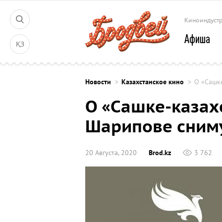
Киноиндуст
Афиша
ҚЗ
Новости
Казахстанское кино
О «Сашк
О «Сашке-казах
Шарипове сним
20 Августа, 2020
Brod.kz
3 762