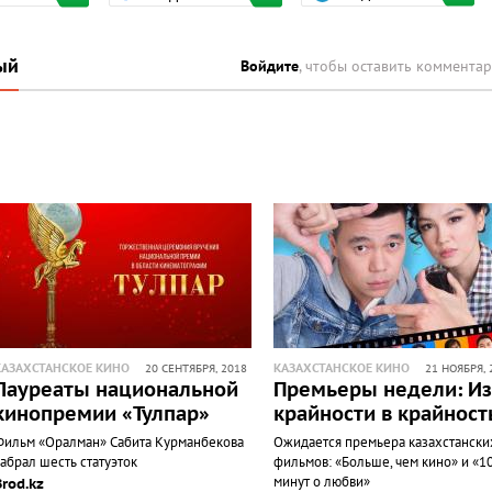
ый
Войдите
, чтобы оставить коммента
КАЗАХСТАНСКОЕ КИНО
КАЗАХСТАНСКОЕ КИНО
20 СЕНТЯБРЯ, 2018
21 НОЯБРЯ, 
Лауреаты национальной
Премьеры недели: Из
кинопремии «Тулпар»
крайности в крайност
Фильм «Оралман» Сабита Курманбекова
Ожидается премьера казахстански
абрал шесть статуэток
фильмов: «Больше, чем кино» и «1
минут о любви»
Brod.kz