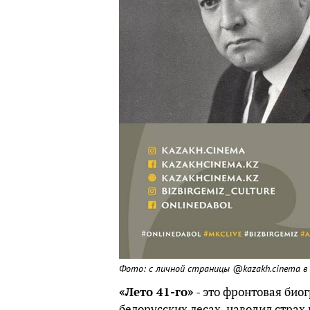
Фото: с личной страницы @kazakh.cinema в 
«Лето 41-го»
- это фронтовая био
белорусских лесах, наводил стра