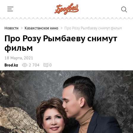
Новости
Казахстанское кино
Про Розу Рымбаеву снимут фильм
Про Розу Рымбаеву снимут
фильм
18 Марта, 2021
Brod.kz
2 704
0