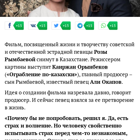
+15
+15
+15
+15
+15
Фильм, посвященный жизни и творчеству советской
и отечественной эстрадной певицы
Розы
Рымбаевой
снимут в Казахстане. Режиссером
картины выступит
Каиржан Орынбеков
(
«Ограбление по-казахски»
), главный продюсер –
сын Рымбаевой, известный певец
Али Окапов
.
Идея о создании фильма назревала давно, говорит
продюсер. И сейчас певец взялся за ее претворение
в жизнь.
«Почему бы не попробовать, решил я. Да, есть
страх и волнение. Но человеку свойственно
испытывать страх перед чем-то незнакомым,