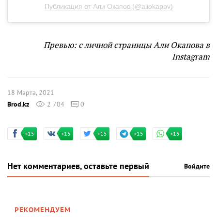
Публикация от Али Окапов (@aliokapov)
Превью: с личной страницы Али Окапова в
Instagram
18 Марта, 2021
Brod.kz
2 704
0
+15
+15
+15
+15
+15
Нет комментариев, оставьте первый
Войдите
РЕКОМЕНДУЕМ