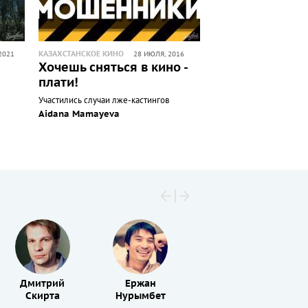
КАЗАХСТАНСКОЕ КИНО
2021
28 ИЮЛЯ, 2016
Хочешь сняться в кино -
плати!
Участились случаи лже-кастингов
Aidana Mamayeva
Дмитрий
Ержан
Болат
Скирта
Нурымбет
Абдилманов