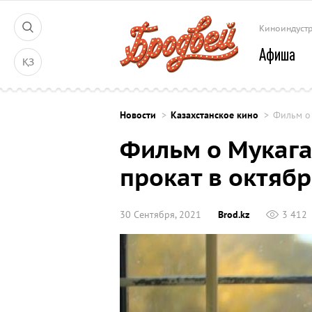
Киноиндуст
Афиша
ҚЗ
Новости
Казахстанское кино
Фильм о 
Фильм о Мукага
прокат в октяб
30 Сентября, 2021
Brod.kz
3 412