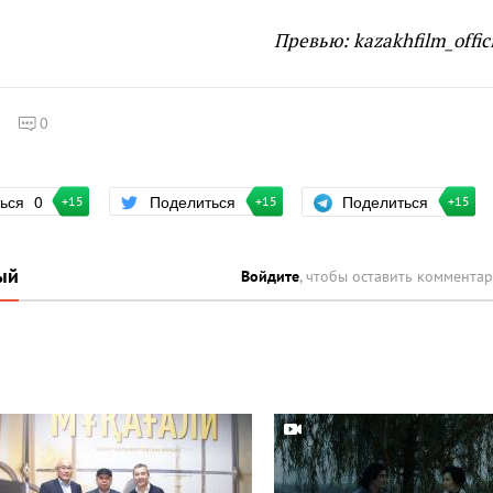
Превью: kazakhfilm_offic
0
Поделиться
ться
0
Поделиться
+15
+15
+15
ый
Войдите
, чтобы оставить коммента