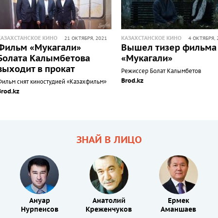
КАЗАХСТАНСКОЕ КИНО
КАЗАХСТАНСКОЕ КИНО
21 ОКТЯБРЯ, 2021
4 ОКТЯБРЯ, 
Фильм «Мукагали»
Вышел тизер фильма
Болата Калымбетова
«Мукагали»
выходит в прокат
Режиссер Болат Калымбетов
Brod.kz
Фильм снят киностудией «Казахфильм»
Brod.kz
ЗНАЙ В ЛИЦО
Ануар
Анатолий
Ермек
Нурпеисов
Креженчуков
Аманшаев