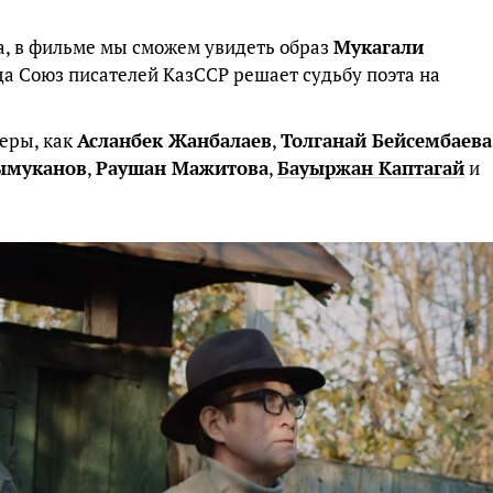
а, в фильме мы сможем увидеть образ
Мукагали
гда Союз писателей КазССР решает судьбу поэта на
теры, как
Асланбек Жанбалаев
,
Толганай Бейсембаева
ымуканов
,
Раушан Мажитова
,
Бауыржан Каптагай
и