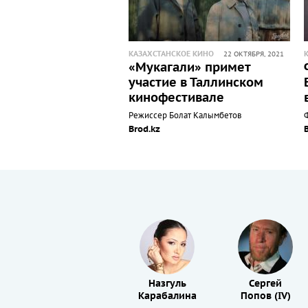
КАЗАХСТАНСКОЕ КИНО
22 ОКТЯБРЯ, 2021
«Мукагали» примет
участие в Таллинском
кинофестивале
Режиссер Болат Калымбетов
Brod.kz
Болат
Назгуль
Сергей
Абдилманов
Карабалина
Попов (IV)