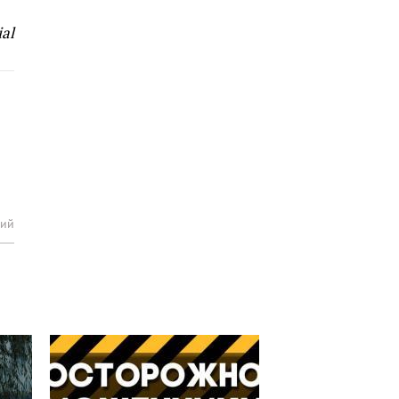
ial
рий