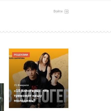
Войти
РЕЦЕНЗИИ
25 Февраля
«18 килогерц»: что
тревожит нашу
молодежь?