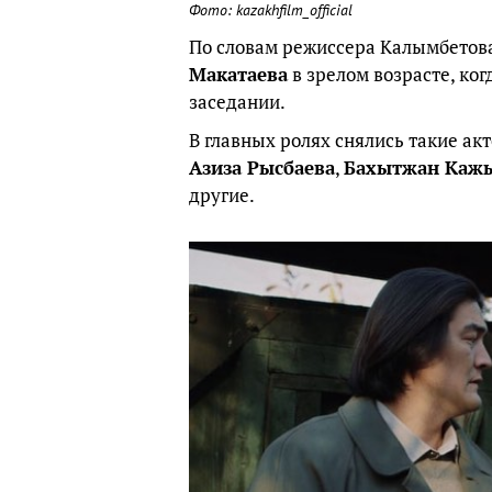
Фото: kazakhfilm_official
По словам режиссера Калымбетов
Макатаева
в зрелом возрасте, ко
заседании.
В главных ролях снялись такие ак
Азиза Рысбаева
,
Бахытжан Каж
другие.