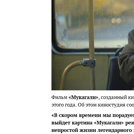
Фильм
«Мукагали»
, созданный к
этого года. Об этом киностудия со
«В скором времени мы порадуем
выйдет картина «Мукагали» реж
непростой жизни легендарного 