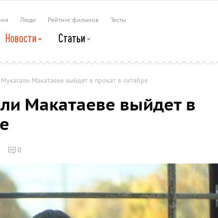
рия
Люди
Рейтинг фильмов
Тесты
Новости
Статьи
Мукагали Макатаеве выйдет в прокат в октябре
ли Макатаеве выйдет в
ре
0