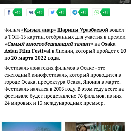
+15
+15
+15
+15
+15
Фильм
«Қызыл анар»
Шарипы Уразбаевой
вошёл
в ТОП-15 картин, отобранных для участия в премии
«Самый многообещающий талант»
на
Osaka
Asian Film Festival
в Японии, который пройдет с
10
по
20 марта 2022 года
.
Фестиваль азиатских фильмов в Осаке - это
ежегодный кинофестиваль, который проводится в
городе Осака, префектура Осака, Япония в марте.
Фестиваль начался в 2005 году. В этом году всего на
фестивале будет представлено 76 фильмов, из них
24 мировых и 13 международных премьер.