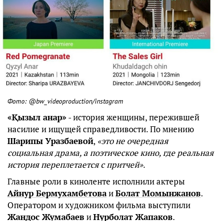
Фото: @bw_videoproduction/instagram
«Қызыл анар»
- история женщины, пережившей
насилие и ищущей справедливости. По мнению
Шарипы Уразбаевой
,
«это не очередная
социальная драма, а поэтическое кино, где реальная
история переплетается с притчей»
.
Главные роли в киноленте исполнили актеры
Айнур Бермухамбетова
и
Болат Момынжанов
.
Оператором и художником фильма выступили
Жандос Жумабаев
и
Нурболат Жапаков
.