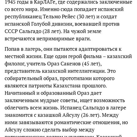
1945 годы в КарЛАГе, где содержались заключенные
со всего мира. Именно сюда попадает испанский
республиканец Тельмо Рейес (30 лет) и солдат
испанской Голубой дивизии, воевавшей против
СССР Сальгадо (28 лет). На чужой земле
встречаются непримиримые враги.
Попав в лагерь, они пытаются адаптироваться к
местной жизни. Еще один герой фильма – казахский
филолог, учитель Ораз Сакенов (45 лет),
представитель казахской интеллигенции. Это
собирательный образ, прототипами которого
являются патриоты Казахстана прошлого.
Начитанный и образованный Ораз дает
заключенным мудрые советы, ищет возможность
облегчить всем жизнь. Испанец Сальгадо в лагере
знакомится с казашкой Айсулу (26 лет). Между
ними завязываются романтические отношения, но
Айсулу сложно сделать выбор между
патриотическим долгом и чувствами. Казахский