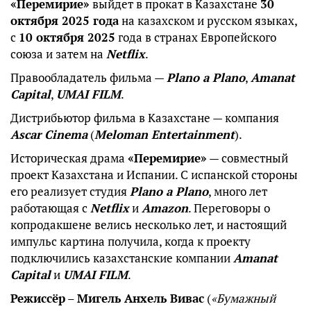
«Перемирие»
выйдет в прокат в Казахстане
30
октября 2025 года
на казахском и русском языках,
с
10 октября 2025
года в странах Европейского
союза и затем на
Netflix
.
Правообладатель фильма —
Plano a Plano
,
Amanat
Capital
,
UMAI FILM
.
Дистрибьютор фильма в Казахстане — компания
Ascar Cinema
(
Meloman Entertainment
).
Историческая драма
«Перемирие»
— совместный
проект Казахстана и Испании. С испанской стороны
его реализует студия
Plano a Plano
, много лет
работающая с
Netflix
и
Amazon
. Переговоры о
копродакшене велись несколько лет, и настоящий
импульс картина получила, когда к проекту
подключились казахстанские компании
Amanat
Capital
и
UMAI FILM
.
Режиссёр
–
Мигель Анхель Вивас
(
«Бумажный