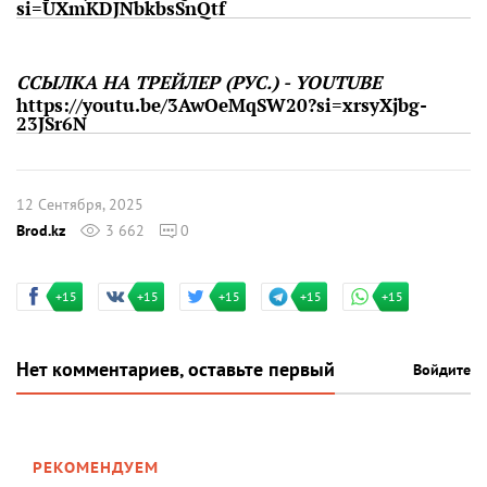
si=UXmKDJNbkbsSnQtf
ССЫЛКА НА ТРЕЙЛЕР (РУС.) - YOUTUBE
https://youtu.be/3AwOeMqSW20?si=xrsyXjbg-
23JSr6N
12 Сентября, 2025
Brod.kz
3 662
0
+15
+15
+15
+15
+15
Нет комментариев, оставьте первый
Войдите
РЕКОМЕНДУЕМ