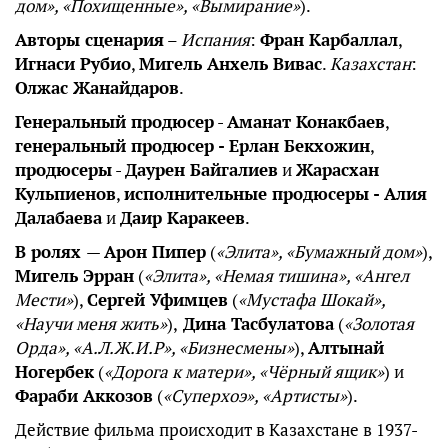
дом», «Похищенные», «Вымирание»
).
Авторы сценария
–
Испания
:
Фран Карбаллал
,
Игнаси Рубио
,
Мигель Анхель Вивас
.
Казахстан
:
Олжас Жанайдаров
.
Генеральный продюсер
-
Аманат Конакбаев
,
генеральный продюсер -
Ерлан Бекхожин
,
продюсеры
-
Даурен Байгалиев
и
Жарасхан
Кульпиенов
,
исполнительные продюсеры -
Алия
Далабаева
и
Даир Каракеев
.
В ролях
—
Арон Пипер
(
«Элита», «Бумажный дом»
),
Мигель Эрран
(
«Элита», «Немая тишина», «Ангел
Мести»
),
Сергей Уфимцев
(
«Мустафа Шокай»,
«Научи меня жить»
),
Дина Тасбулатова
(
«Золотая
Орда», «А.Л.Ж.И.Р», «Бизнесмены»
),
Алтынай
Ногербек
(
«Дорога к матери», «Чёрный ящик»
) и
Фараби Аккозов
(
«Суперхоэ», «Артисты»
).
Действие фильма происходит в Казахстане в 1937-