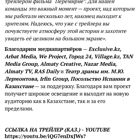
трейлером фильма “Перемирие”. Для нашей
команды это важный момент — проект, над которым
мы работали несколько лет, наконец выходит к
зрителям. Надеюсь, что уже с трейлера вы
почувствуете атмосферу этой истории и захотите
увидеть её целиком на большом экране»
.
Благодарим медиапартнёров
—
Exclusive.kz,
Arbat Media, We Project, Город 24, Village.kz, TAN
Media Group, Almaty Creative, Nazar Media,
Almaty TV, RAS Daily
и
Театр драмы им. М.Ю.
Лермонтова, Irfin Group, Посольство Испании в
Казахстане
— за поддержку. Благодаря вам проект
получает широкое освещение и выходит на новую
аудиторию как в Казахстане, так и за его
пределами.
ССЫЛКА НА ТРЕЙЛЕР (КАЗ.) - YOUTUBE
https://youtu.be/iQG7enDxJWs?