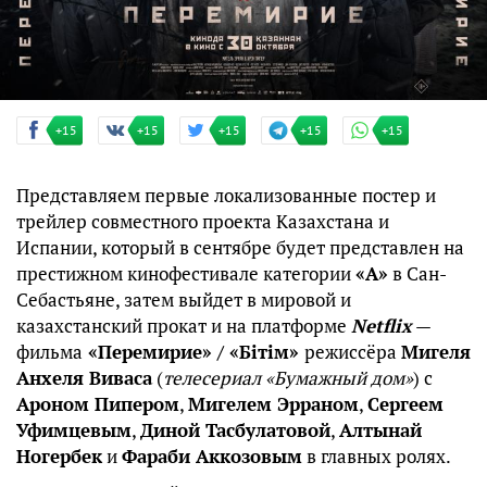
+15
+15
+15
+15
+15
Представляем первые локализованные постер и
трейлер совместного проекта Казахстана и
Испании, который в сентябре будет представлен на
престижном кинофестивале категории
«А»
в Сан-
Себастьяне, затем выйдет в мировой и
казахстанский прокат и на платформе
Netflix
—
фильма
«Перемирие» / «Бітім»
режиссёра
Мигеля
Анхеля Виваса
(
телесериал «Бумажный дом»
) с
Ароном Пипером
,
Мигелем Эрраном
,
Сергеем
Уфимцевым
,
Диной Тасбулатовой
,
Алтынай
Ногербек
и
Фараби Аккозовым
в главных ролях.