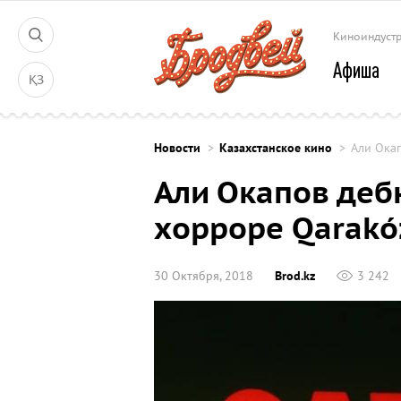
Киноиндуст
Афиша
ҚЗ
Новости
Казахстанское кино
Али Ока
Али Окапов деб
хорроре Qarakó
30 Октября, 2018
Brod.kz
3 242