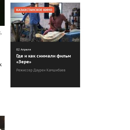
КАЗАХСТАНСКОЕ КИНО
z
.
02 Апреля
Где и как снимали фильм
«Зере»
х
Режиссер Даурен Камшибаев