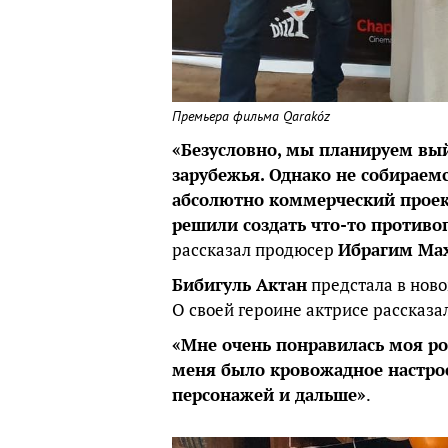
Премьера фильма Qarakóz
«Безусловно, мы планируем выйт
зарубежья. Однако не собираемс
абсолютно коммерческий проект
решили создать что-то противо
рассказал продюсер
Ибрагим Ма
Бибигуль Актан
предстала в ново
О своей героине актрисе рассказ
«Мне очень понравилась моя рол
меня было кровожадное настрое
персонажей и дальше»
.