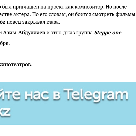
 был приглашен на проект как композитор. Но после
естве актера. По его словам, он боится смотреть фильмы
óz
певец закрывал глаза.
ли
Азим Абдуллаев
и этно-джаз группа
Steppe one
.
бря.
кинотеатров
.