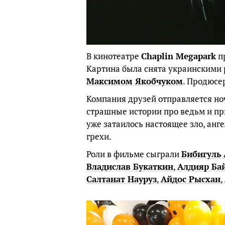
В кинотеатре
Chaplin Megapark
п
Картина была снята украинскими
Максимом Якобчуком
. Продюсе
Компания друзей отправляется ноч
страшные истории про ведьм и при
уже затаилось настоящее зло, анг
грехи.
Роли в фильме сыграли
Бибигуль 
Владислав Букаткин
,
Алдияр Ба
Салтанат Науруз
,
Айдос Рысхан
,