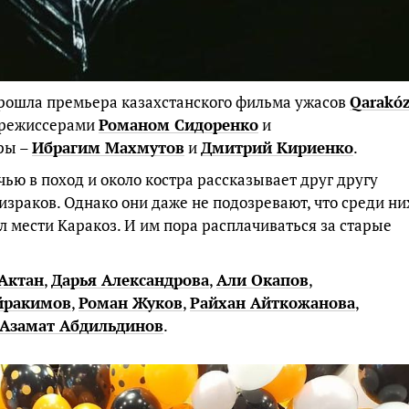
рошла премьера казахстанского фильма ужасов
Qarakó
 режиссерами
Романом Сидоренко
и
ры –
Ибрагим Махмутов
и
Дмитрий Кириенко
.
ью в поход и около костра рассказывает друг другу
зраков. Однако они даже не подозревают, что среди ни
ел мести Каракоз. И им пора расплачиваться за старые
Актан
,
Дарья Александрова
,
Али Окапов
,
йракимов
,
Роман Жуков
,
Райхан Айткожанова
,
Азамат Абдильдинов
.