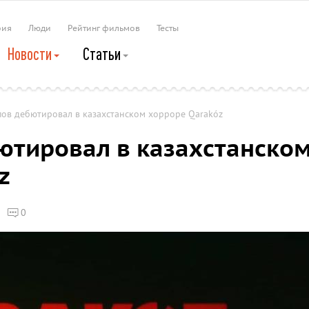
рия
Люди
Рейтинг фильмов
Тесты
Новости
Статьи
пов дебютировал в казахстанском хорроре Qarakóz
ютировал в казахстанско
z
0