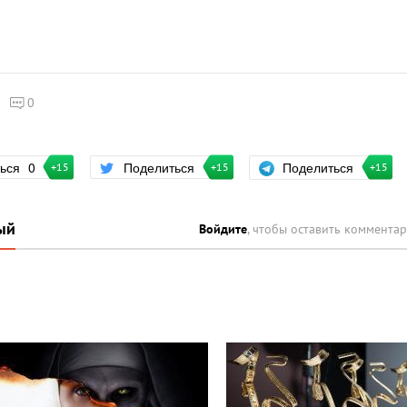
0
Поделиться
ться
0
Поделиться
+15
+15
+15
ый
Войдите
, чтобы оставить коммента