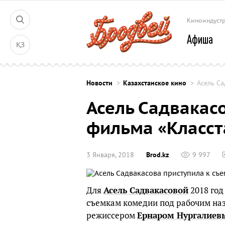
Киноиндуст
Афиша
ҚЗ
Новости
Казахстанское кино
Асель Са
Асель Садвакас
фильма «Класст
3 Января, 2018
Brod.kz
9 997
Для
Асель Садвакасовой
2018 год
съемкам комедии под рабочим наз
режиссером
Ернаром Нургалие