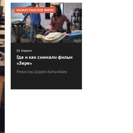
КАЗАХСТАНСКОЕ КИНО
02 Апреля
Где и как снимали фильм
«Зере»
Режиссер Даурен Камшибаев