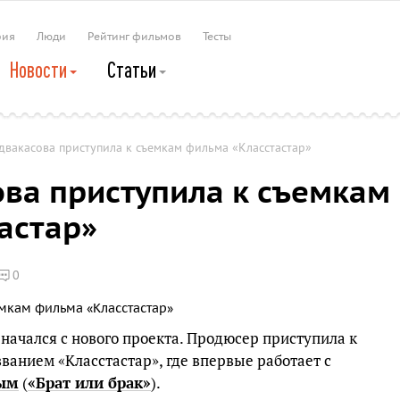
рия
Люди
Рейтинг фильмов
Тесты
Новости
Статьи
двакасова приступила к съемкам фильма «Класстастар»
ова приступила к съемкам
астар»
0
 начался с нового проекта. Продюсер приступила к
ванием «Класстастар», где впервые работает с
вым
(
«Брат или брак»
).