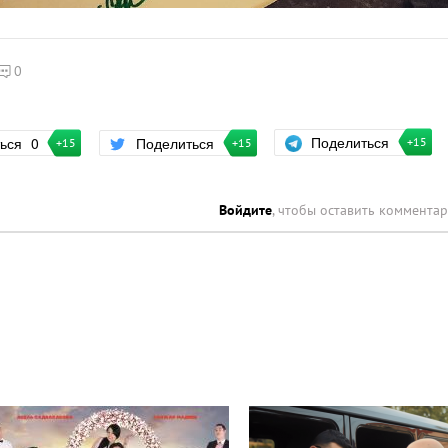
0
Поделиться
ться
0
Поделиться
+15
+15
+15
Войдите
, чтобы оставить коммента