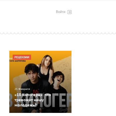
Войти
РЕЦЕНЗИИ
25 Февраля
«18 килогерц»: что
тревожит нашу
молодежь?