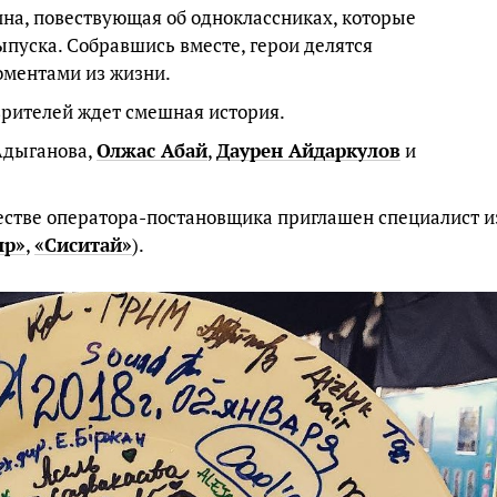
на, повествующая об одноклассниках, которые
выпуска. Собравшись вместе, герои делятся
ментами из жизни.
зрителей ждет смешная история.
Адыганова,
Олжас Абай
,
Даурен Айдаркулов
и
естве оператора-постановщика приглашен специалист и
ыр»
,
«Сиситай»
).