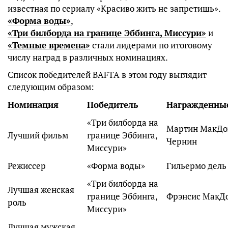
известная по сериалу «Красиво жить не запретишь».
«Форма воды»
,
«Три билборда на границе Эббинга, Миссури»
и
«Темные времена»
стали лидерами по итоговому
числу наград в различных номинациях.
Список победителей BAFTA в этом году выглядит
следующим образом:
Номинация
Победитель
Награжденны
«Три билборда на
Мартин МакДон
Лучший фильм
границе Эббинга,
Чернин
Миссури»
Режиссер
«Форма воды»
Гильермо дель
«Три билборда на
Лучшая женская
границе Эббинга,
Фрэнсис МакД
роль
Миссури»
Лучшая мужская