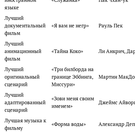
языке
Лучший
документальный
«Я вам не негр»
Рауль Пек
фильм
Лучший
анимационный
«Тайна Коко»
Ли Анкрич, Да
фильм
Лучший
«Три билборда на
оригинальный
границе Эббинга,
Мартин МакДо
сценарий
Миссури»
Лучший
«Зови меня своим
адаптированный
Джеймс Айвор
именем»
сценарий
Лучшая музыка к
«Форма воды»
Александр Деп
фильму