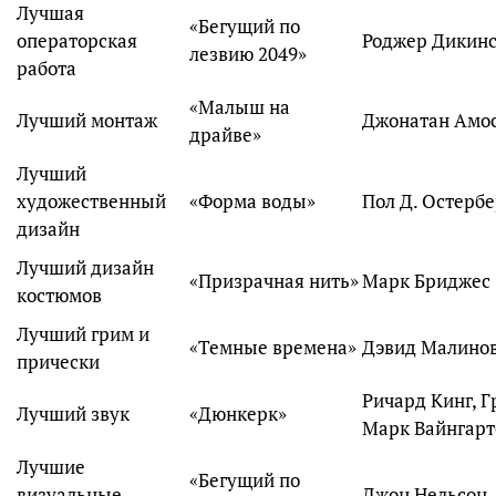
Лучшая
«Бегущий по
операторская
Роджер Дикин
лезвию 2049»
работа
«Малыш на
Лучший монтаж
Джонатан Амо
драйве»
Лучший
художественный
«Форма воды»
дизайн
Лучший дизайн
«Призрачная нить»
Марк Бриджес
костюмов
Лучший грим и
«Темные времена»
Дэвид Малино
прически
Ричард Кинг, Г
Лучший звук
«Дюнкерк»
Марк Вайнгарт
Лучшие
«Бегущий по
визуальные
Джон Нельсон