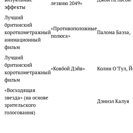
лезвию 2049»
эффекты
Лучший
британский
«Противоположные
короткометражный
Палома Баэза,
полюса»
анимационный
фильм
Лучший
британский
«Ковбой Дэйв»
Колин О'Тул,
Й
короткометражный
фильм
«Восходящая
звезда» (на основе
Дэниэл Калуя
зрительского
голосования)