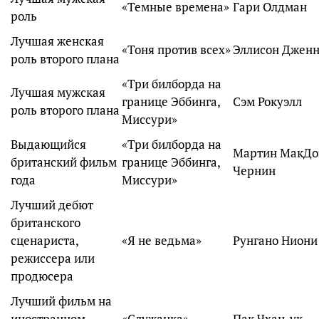
«Темные времена»
Гари Олдман
роль
Лучшая женская
«Тоня против всех»
Эллисон Джен
роль второго плана
«Три билборда на
Лучшая мужская
границе Эббинга,
Сэм Рокуэлл
роль второго плана
Миссури»
Выдающийся
«Три билборда на
Мартин МакДон
британский фильм
границе Эббинга,
Чернин
года
Миссури»
Лучший дебют
британского
сценариста,
«Я не ведьма»
Рунгано Ниони
режиссера или
продюсера
Лучший фильм на
иностранном
«Служанка»
Пак Чхан-ук