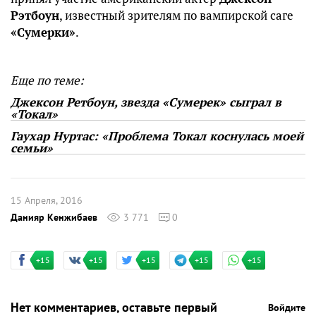
Рэтбоун
, известный зрителям по вампирской саге
«Сумерки»
.
Еще по теме:
Джексон Ретбоун, звезда «Сумерек» сыграл в
«Токал»
Гаухар Нуртас: «Проблема Токал коснулась моей
семьи»
15 Апреля, 2016
Данияр Кенжибаев
3 771
0
+15
+15
+15
+15
+15
Нет комментариев, оставьте первый
Войдите