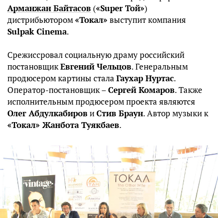
Арманжан Байтасов
(
«Super Той»
)
дистрибьютором
«Токал»
выступит компания
Sulpak Cinema
.
Срежиссровал социальную драму российский
постановщик
Евгений Чельцов
. Генеральным
продюсером картины стала
Гаухар Нуртас
.
Оператор-постановщик –
Сергей Комаров
. Также
исполнительным продюсером проекта являются
Олег Абдулкабиров
и
Стив Браун
. Автор музыки к
«Токал» Жанбота Туякбаев
.