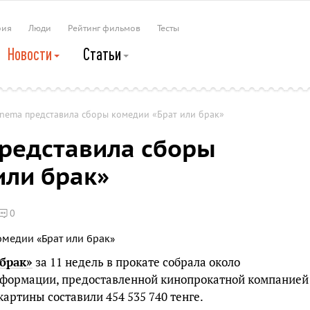
рия
Люди
Рейтинг фильмов
Тесты
Новости
Статьи
inema представила сборы комедии «Брат или брак»
представила сборы
или брак»
0
 брак»
за 11 недель в прокате собрала около
информации, предоставленной кинопрокатной компанией
картины составили 454 535 740 тенге.