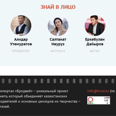
ЗНАЙ В ЛИЦО
Алидар
Салтанат
Еркебулан
Утемуратов
Науруз
Дайыров
ПРОДЮСЕР
АКТРИСА
АКТЕР
опортал «Бродвей» – уникальный проект
info@brod.kz
(по
нета, который объединяет казахстанских
одеятелей и основных цензоров их творчества –
телей.