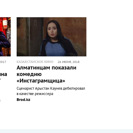
КАЗАХСТАНСКОЕ КИНО
2017
26 ИЮНЯ, 2018
Алматинцам показали
ина
комедию
7
«Инстаграмщица»
Сценарист Арыстан Каунев дебютировал
в качестве режиссера
Brod.kz
в