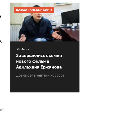
КАЗАХСТАНСКОЕ КИНО
о
в
,
30 Марта
Завершились съемки
нового фильма
Адильхана Ержанова
Драма с элементами хоррора
рий