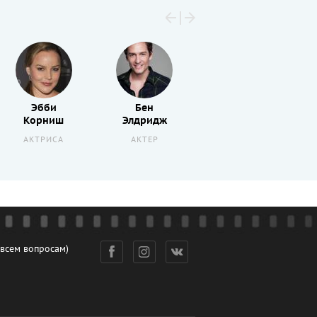
Эбби
Бен
Джефф
Корниш
Элдридж
Веспа
АКТРИСА
АКТЕР
РЕЖИССЕР
 всем вопросам)