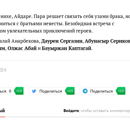
нихе, Айдаре. Пара решает связать себя узами брака, н
иться с братьями невесты. Безобидная встреча с
ом увлекательных приключений героев.
алай Анарбекова,
Даурен Сергазин
,
Абунасыр Серико
им
,
Олжас Абай
и
Бауыржан Каптагай
.
0
Поделиться
ться
0
Поделиться
+15
+15
+15
ый
Войдите
, чтобы оставить коммента