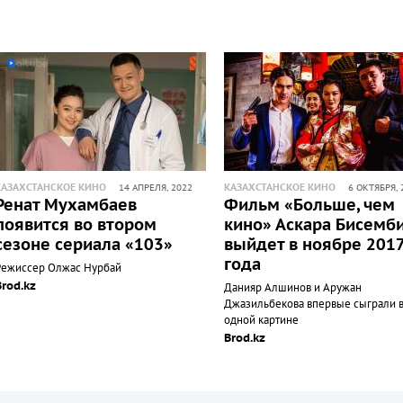
КАЗАХСТАНСКОЕ КИНО
КАЗАХСТАНСКОЕ КИНО
14 АПРЕЛЯ, 2022
6 ОКТЯБРЯ, 
Ренат Мухамбаев
Фильм «Больше, чем
появится во втором
кино» Аскара Бисемб
сезоне сериала «103»
выйдет в ноябре 201
года
Режиссер Олжас Нурбай
Brod.kz
Данияр Алшинов и Аружан
Джазильбекова впервые сыграли 
одной картине
Brod.kz