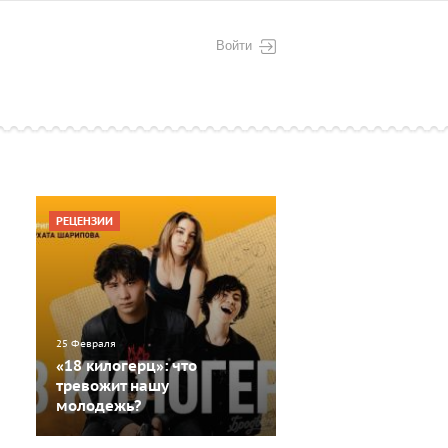
Войти
РЕЦЕНЗИИ
25 Февраля
«18 килогерц»: что
тревожит нашу
молодежь?