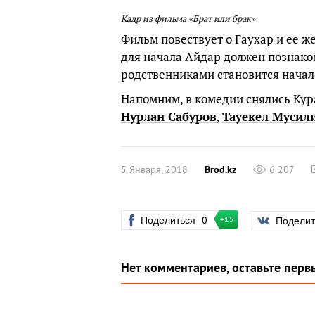
Кадр из фильма «Брат или брак»
Фильм повествует о Гаухар и ее же
для начала Айдар должен познаком
родственниками становится начал
Напомним, в комедии снялись Кур
Нурлан Сабуров
,
Тауекел Мусил
5 Января, 2018
Brod.kz
6 207
Поделиться
0
Подели
+15
Нет комментариев, оставьте перв