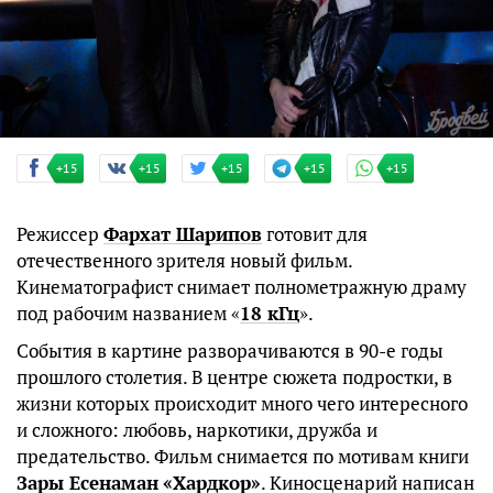
+15
+15
+15
+15
+15
Режиссер
Фархат Шарипов
готовит для
отечественного зрителя новый фильм.
Кинематографист снимает полнометражную драму
под рабочим названием «
18 кГц
».
События в картине разворачиваются в 90-е годы
прошлого столетия. В центре сюжета подростки, в
жизни которых происходит много чего интересного
и сложного: любовь, наркотики, дружба и
предательство. Фильм снимается по мотивам книги
Зары Есенаман
«Хардкор»
. Киносценарий написан