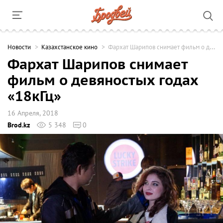
Новости
Казахстанское кино
Фархат Шарипов снимает фильм о девяностых годах «18кГц»
Фархат Шарипов снимает
фильм о девяностых годах
«18кГц»
16 Апреля, 2018
Brod.kz
5 348
0