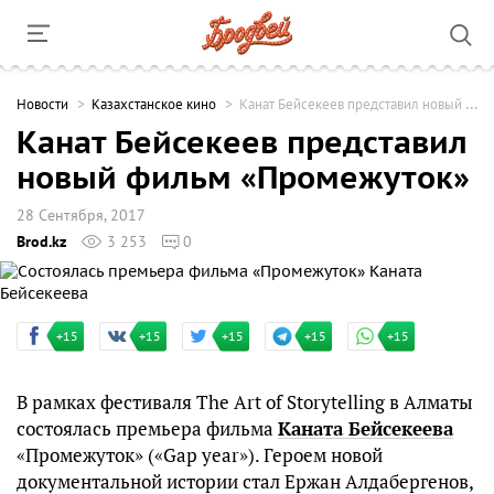
Новости
Казахстанское кино
Канат Бейсекеев представил новый фильм «Промежуток»
Канат Бейсекеев представил
новый фильм «Промежуток»
28 Сентября, 2017
Brod.kz
3 253
0
+15
+15
+15
+15
+15
В рамках фестиваля The Art of Storytelling в Алматы
состоялась премьера фильма
Каната Бейсекеева
«Промежуток» («Gap year»). Героем новой
документальной истории стал Ержан Алдабергенов,