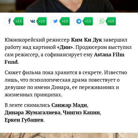
+15
+15
+15
+15
+15
Южнокорейский режиссер
Ким Ки Дук
завершил
работу над картиной
«Дин»
. Продюсером выступил
сам режиссер, а софинансирует ему
Astana Film
Fund
.
Сюжет фильма пока хранится в секрете. Известно
лишь, что психологическая драма повествует о
девушке по имени Динара, ее переживаниях и
жизненных принципах.
В ленте снимались
Санжар Мади
,
Динара Жумагалиева
,
Чингиз Капин
,
Еркен Губашев
.