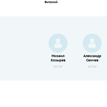
Виталий
Роман
Михаил
Александр
Мушегян
Козырев
Семчев
РЕЖИССЕР
АКТЕР
АКТЕР