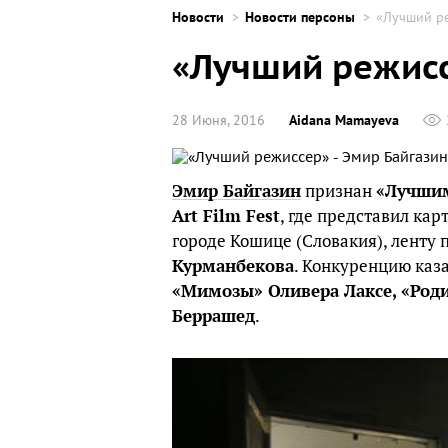
Новости
Новости персоны
«Лучший ре
«Лучший режисс
28 Июня, 2016
Aidana Mamayeva
Эмир Байгазин
признан
«Лучши
Art Film Fest
, где представил ка
городе Кошице (Словакия), ленту
Курманбекова
. Конкуренцию каз
«Мимозы» Оливера Лаксе, «Род
Беррашед
.