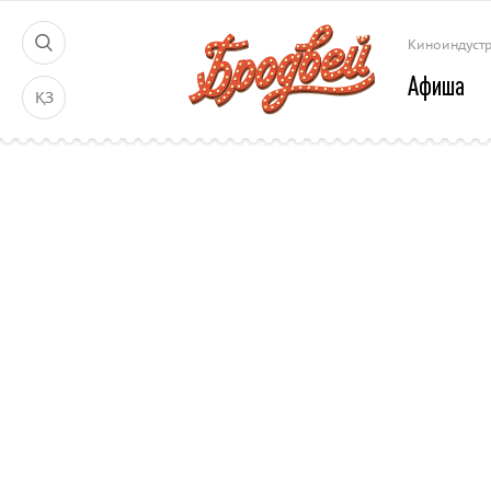
Киноиндуст
Афиша
ҚЗ