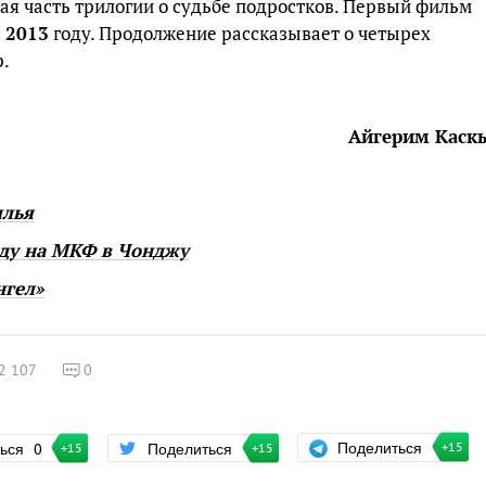
ая часть трилогии о судьбе подростков. Первый фильм
в
2013
году. Продолжение рассказывает о четырех
р.
Айгерим Каск
ылья
аду на МКФ в Чонджу
нгел»
2 107
0
Поделиться
ться
0
Поделиться
+15
+15
+15