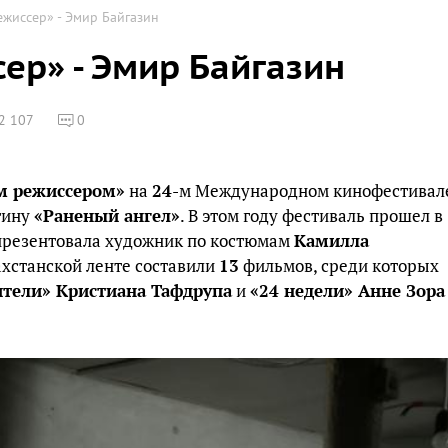
жиссер» - Эмир Байгазин
ер» - Эмир Байгазин
2 107
0
м режиссером»
на
24
-м Международном кинофестивал
ртину
«Раненый ангел»
. В этом году фестиваль прошел в
 презентовала художник по костюмам
Камилла
ахстанской ленте составили
13
фильмов, среди которых
ители» Кристиана Тафдрупа
и
«24 недели» Анне Зора