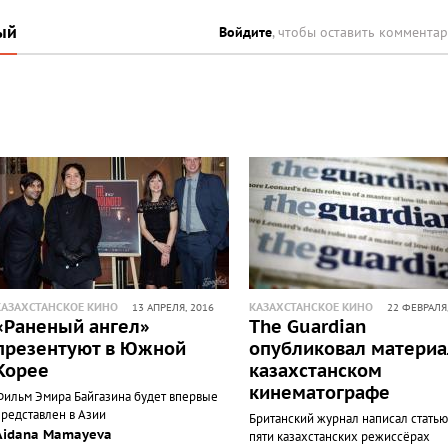
ый
Войдите
, чтобы оставить коммента
КАЗАХСТАНСКОЕ КИНО
КАЗАХСТАНСКОЕ КИНО
13 АПРЕЛЯ, 2016
22 ФЕВРАЛЯ
«Раненый ангел»
The Guardian
презентуют в Южной
опубликовал материа
Корее
казахстанском
кинематографе
Фильм Эмира Байгазина будет впервые
представлен в Азии
Британский журнал написал статью
Aidana Mamayeva
пяти казахстанских режиссёрах