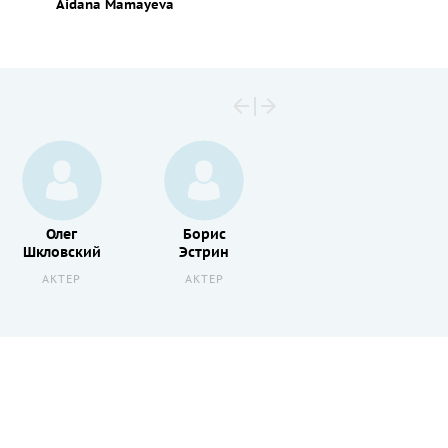
Aidana Mamayeva
Олег
Борис
Роман
Шкловский
Эстрин
Мушегян
АКТЕР
АКТЕР
РЕЖИССЕР