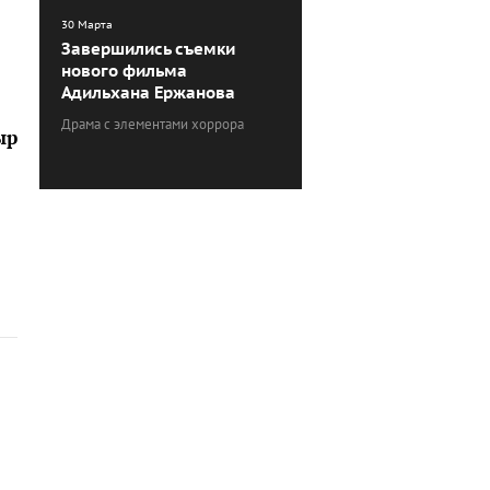
30 Марта
Завершились съемки
нового фильма
Адильхана Ержанова
Драма с элементами хоррора
ыр