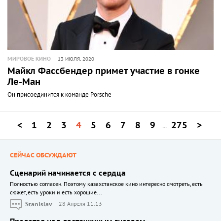
МИРОВОЕ КИНО
13 ИЮЛЯ, 2020
Майкл Фассбендер примет участие в гонке
Ле-Ман
Он присоединится к команде Porsche
<
1
2
3
4
5
6
7
8
9
275
>
...
СЕЙЧАС ОБСУЖДАЮТ
Сценарий начинается с сердца
Полностью согласен. Поэтому казахстанское кино интересно смотреть, есть
сюжет, есть уроки и есть хорошие...
Stanislav
28 Апреля 11:13