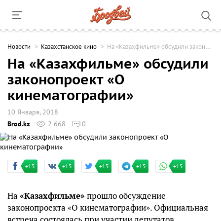
Новости
Казахстанское кино
На «Казахфильме» обсудили законопроект «О кинематографии»
На «Казахфильме» обсудили
законопроект «О
кинематографии»
10 Января, 2018
Brod.kz
2 668
0
+15
+15
+15
+15
+15
На
«Казахфильме»
прошло обсуждение
законопроекта «О кинематографии». Официальная
встреча состоялась при участии депутатов