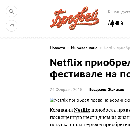
Киноиндуст
Афиша
ҚЗ
Новости
Мировое кино
Netflix приоб
Netflix приобр
фестивале на п
26 Февраля, 2018
Базаралы Жанаков
Компания
Netflix
приобрела прав
посвященную шести дням из жизни
покупка стала первым приобретени