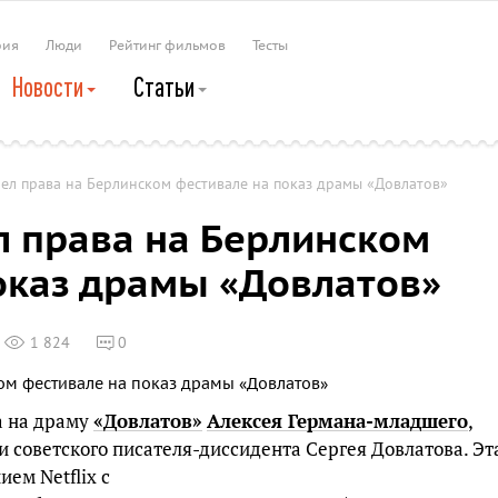
рия
Люди
Рейтинг фильмов
Тесты
Новости
Статьи
рел права на Берлинском фестивале на показ драмы «Довлатов»
ел права на Берлинском
оказ драмы «Довлатов»
1 824
0
а на драму
«Довлатов»
Алексея Германа-младшего
,
 советского писателя-диссидента Сергея Довлатова. Эт
ем Netflix с