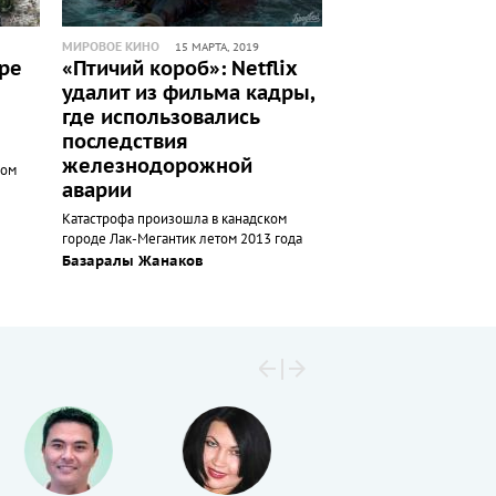
МИРОВОЕ КИНО
15 МАРТА, 2019
дре
«Птичий короб»: Netflix
удалит из фильма кадры,
где использовались
последствия
железнодорожной
вом
аварии
Катастрофа произошла в канадском
городе Лак-Мегантик летом 2013 года
Базаралы Жанаков