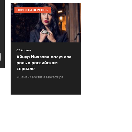
НОВОСТИ ПЕРСОНЫ
02 Апреля
Айнур Ниязова получила
роль в российском
сериале
«Шаман» Рустама Мосафира