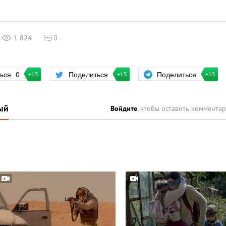
1 824
0
Поделиться
ться
0
Поделиться
+15
+15
+15
ый
Войдите
, чтобы оставить коммента