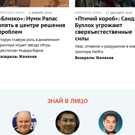
МИРОВОЕ КИНО
МИРОВОЕ КИНО
4 ЯНВАРЯ, 2019
11 ДЕКАБРЯ, 2018
«Близко»: Нуми Рапас
«Птичий короб»: Сан
опять в центре решения
Буллок угрожают
проблем
сверхъестественные
силы
Вторую главную роль в динамичном
триллере играет звезда «Игры
Ужас, отчаяние и разрушение в но
престолов» Индира Варма
триллере Netflix
Базаралы Жанаков
Базаралы Жанаков
ЗНАЙ В ЛИЦО