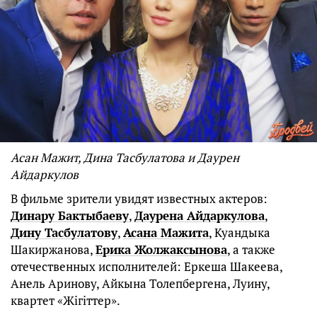
Асан Мажит, Дина Тасбулатова и Даурен
Айдаркулов
В фильме зрители увидят известных актеров:
Динару Бактыбаеву
,
Даурена Айдаркулова
,
Дину Тасбулатову
,
Асана Мажита
, Куандыка
Шакиржанова,
Ерика Жолжаксынова
, а также
отечественных исполнителей: Еркеша Шакеева,
Анель Аринову, Айкына Толепбергена, Луину,
квартет «Жігіттер».