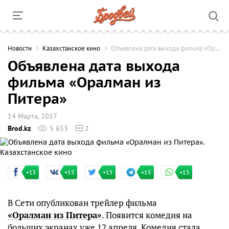
Новости
Казахстанское кино
Объявлена дата выхода фильма «Оралман из Питера»
Объявлена дата выхода
фильма «Оралман из
Питера»
14 Марта, 2017
Brod.kz
5 653
2
+15
+15
+15
+15
+15
В Сети опубликован трейлер фильма
«Оралман из Питера»
. Появится комедия на
больших экранах уже 12 апреля. Комедия стала