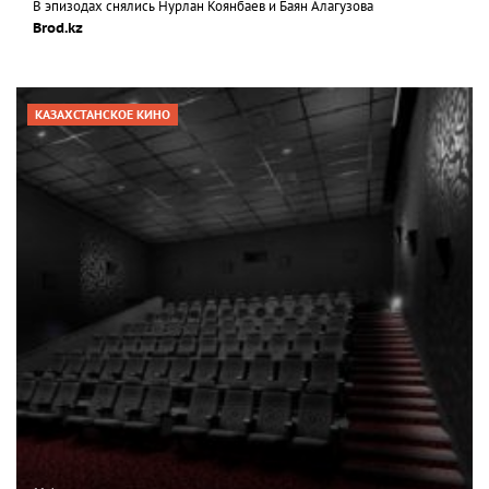
В эпизодах снялись Нурлан Коянбаев и Баян Алагузова
Brod.kz
КАЗАХСТАНСКОЕ КИНО