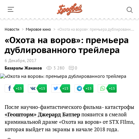
Новости
Мировое кино
«Охота на воров»: премьера дублированного трейлера
«Охота на воров»: премьера
дублированного трейлера
6 Декабря, 2017
Базаралы Жанаков
3 280
0
+15
+15
+15
+15
+15
После научно-фантастического фильма- катастрофы
«Геошторм»
Джерард Батлер
появится в смелой
криминальной драме «Охота на воров» от STX FIlms,
которая выйдет на экраны в начале 2018 года.