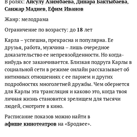
В ролях:
Айсулу Азимбаева
,
Динара Бактыбаева
,
Санжар Мадиев
,
Ефим Иванов
Жанр: мелодрама
Ограничение по возрасту: до
18
лет
Карла – успешна, прекрасна и популярна. Ее
друзья, работа, мужчина – лишь очередное
доказательство ее непревзойденности. Но когда-
нибудь все заканчивается. Близкая подруга Карлы в
социальной сети в режиме онлайн рассказывает об
интимных отношениях с ее парнем и других
подробностях многолетней дружбы. Чем обернется
для Карлы эта трансляция и каково это, когда твоя
личная жизнь становится зрелищем для тысячи
людей, смотрите в кино.
Расписание показов можно найти в
афише кинотеатров
на «Бродвее».