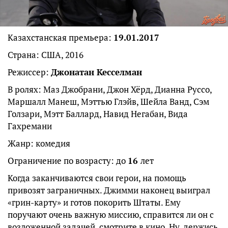
Казахстанская премьера:
19.01.2017
Страна: США, 2016
Режиссер:
Джонатан Кесселман
В ролях: Маз Джобрани, Джон Хёрд, Дианна Руссо,
Маршалл Манеш, Мэттью Глэйв, Шейла Ванд, Сэм
Голзари, Мэтт Баллард, Навид Негабан, Вида
Гахремани
Жанр: комедия
Ограничение по возрасту: до
16
лет
Когда заканчиваются свои герои, на помощь
привозят заграничных. Джимми наконец выиграл
«грин-карту» и готов покорить Штаты. Ему
поручают очень важную миссию, справится ли он с
возложенной задачей, смотрите в кино. Ну, держись,