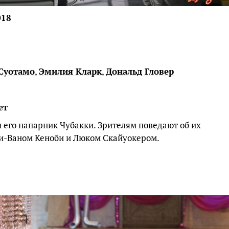
018
Суотамо
,
Эмилия Кларк
,
Дональд Гловер
ет
 его напарник Чубакки. Зрителям поведают об их
би-Ваном Кеноби и Люком Скайуокером.