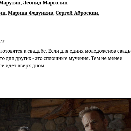
Марутян
,
Леонид Марголин
ин
,
Марина Федункив
,
Сергей Аброскин
,
ет
 готовятся к свадьбе. Если для одних молодоженов свадь
 то для других - это сплошные мучения. Тем не менее
се идет вверх дном.