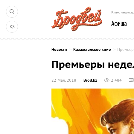
Киноиндуст
Афиша
ҚЗ
Новости
Казахстанское кино
Премьер
Премьеры недел
22 Мая, 2018
Brod.kz
2 484