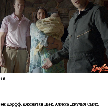
018
вен Дорфф
,
Джонатан Шек
,
Алисса Джулия Смит
,