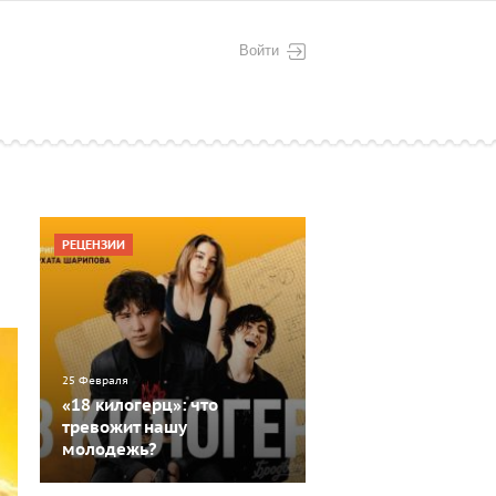
Войти
РЕЦЕНЗИИ
25 Февраля
«18 килогерц»: что
тревожит нашу
молодежь?