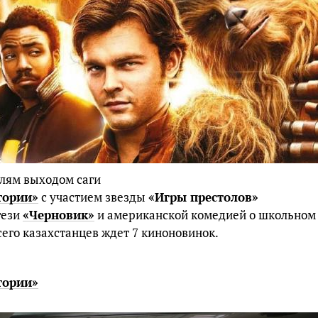
лям выходом саги
тории»
с участием звезды
«Игры престолов»
тези
«Черновик»
и американской комедией о школьном
Всего казахстанцев ждет 7 киноновинок.
тории»