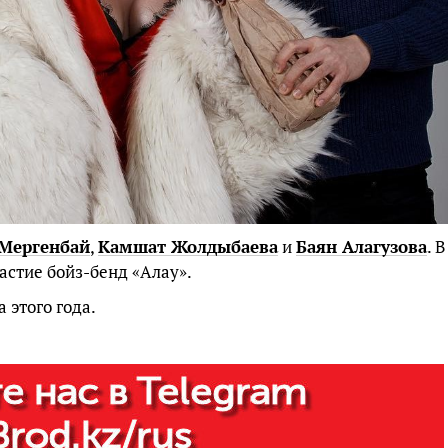
Мергенбай
,
Камшат Жолдыбаева
и
Баян Алагузова
. В
астие бойз-бенд «Алау».
 этого года.