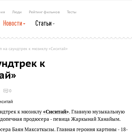
рия
Люди
Рейтинг фильмов
Тесты
Новости
Статьи
п на саундтрек к мюзиклу «Сиситай»
ундтрек к
ай»
0
ундтрек к мюзиклу
«Сиситай»
. Главную музыкальную
допечная продюсера - певица Жаркынай Ханайым.
ера Баян Максаткызы. Главная героиня картины - 18-