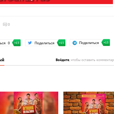
0
Поделиться
ться
0
Поделиться
+15
+15
+15
ый
Войдите
, чтобы оставить коммента