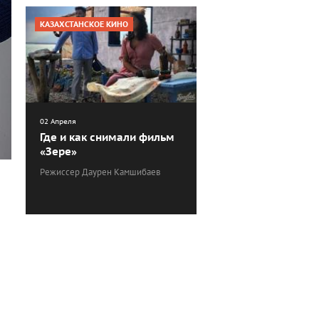
КАЗАХСТАНСКОЕ КИНО
02 Апреля
Где и как снимали фильм
«Зере»
Режиссер Даурен Камшибаев