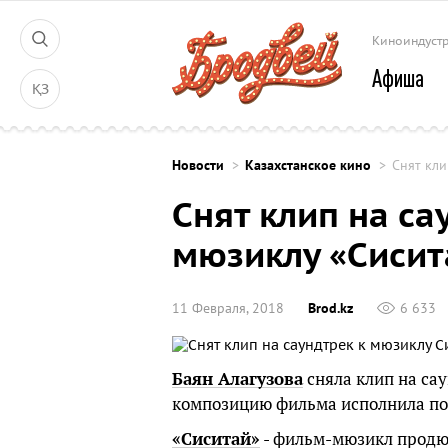
Киноиндуст
Афиша
ҚЗ
Новости
Казахстанское кино
Снят кли
Снят клип на са
мюзиклу «Сисит
11 Февраля, 2018
Brod.kz
6 633
Баян Алагузова
сняла клип на са
композицию фильма исполнила по
«Сиситай»
- фильм-мюзикл продюс