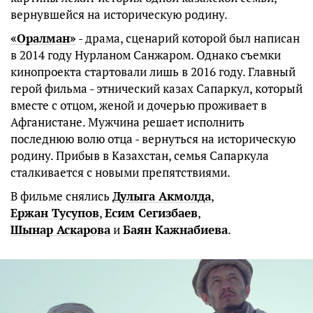
вернувшейся на историческую родину.
«Оралман»
- драма, сценарий которой был написан
в 2014 году Нурланом Санжаром. Однако съемки
кинопроекта стартовали лишь в 2016 году. Главный
герой фильма - этнический казах Сапаркул, который
вместе с отцом, женой и дочерью проживает в
Афганистане. Мужчина решает исполнить
последнюю волю отца - вернуться на историческую
родину. Прибыв в Казахстан, семья Сапаркула
сталкивается с новыми препятствиями.
В фильме снялись
Дулыга Акмолда
,
Ержан Тусупов
,
Есим Сегизбаев
,
Шынар Аскарова
и
Баян Кажнабиева
.