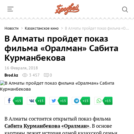
Новости
Казахстанское кино
В Алматы пройдет показ фильма «Оралман» Сабита Курманбекова
В Алматы пройдет показ
фильма «Оралман» Сабита
Курманбекова
16 Февраля, 2018
Brod.kz
3 457
0
+15
+15
+15
+15
+15
В Алматы состоится открытый показ фильма
Сабита Курманбекова
«Оралман»
. В основе
картины лежит история одной казахской семьи,