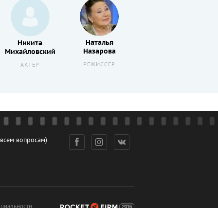
Наталья
Никита
Владимир
Назарова
Михайловский
Тягичев
РЕЖИССЕР
АКТЕР
АКТЕР
 всем вопросам)
циальности