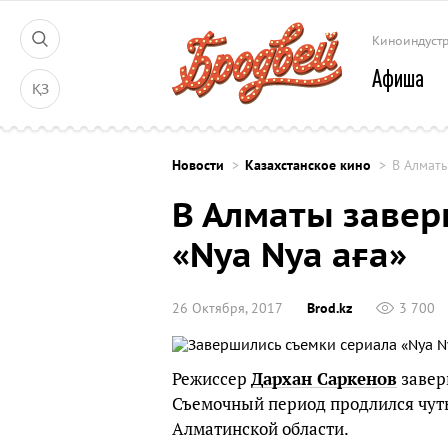
Киноиндуст
Афиша
ҚЗ
Новости
Казахстанское кино
В Алматы
В Алматы завер
«Nya Nya аға»
26 Октября, 2017
Brod.kz
3 700
Режиссер
Дархан Саркенов
завер
Съемочный период продлился чуть
Алматинской области.