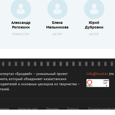
Александр
Елена
Юрий
Рогожкин
Мельникова
Дубровин
РЕЖИССЕР
АКТЕР
АКТЕР
опортал «Бродвей» – уникальный проект
info@brod.kz
(по
нета, который объединяет казахстанских
одеятелей и основных цензоров их творчества –
телей.
роекте
Написать нам
Реклама
Помощь
Политика конфеди