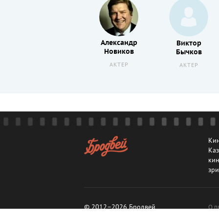
Александр
Владимир
Виктор
Новиков
Тягичев
Бычков
АКТЕР
АКТЕР
АКТЕР
Кин
Каз
кин
зри
© 2012–2026 Бродвей
О п