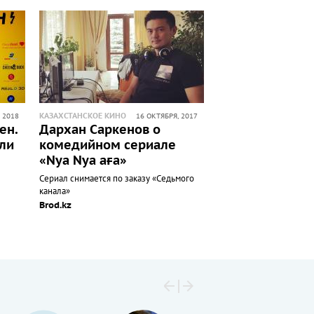
КАЗАХСТАНСКОЕ КИНО
 2018
16 ОКТЯБРЯ, 2017
ен.
Дархан Саркенов о
али
комедийном сериале
«Nya Nya аға»
Сериал снимается по заказу «Седьмого
канала»
Brod.kz