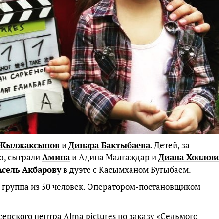
Жылжаксынов
и
Динара Бактыбаева
. Детей, за
аз, сыграли
Амина
и Адина Малгаждар и
Диана Холлов
Асель Акбарову
в дуэте с Касымханом Бугыбаем.
 группа из 50 человек. Оператором-постановщиком
ерского центра Alma pictures по заказу «Седьмого