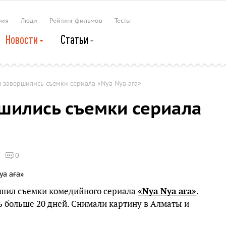
рия
Люди
Рейтинг фильмов
Тесты
Новости
Статьи
 завершились съемки сериала «Nya Nya аға»
шились съемки сериала
0
шил съемки комедийного сериала
«Nya Nya аға»
.
 больше 20 дней. Снимали картину в Алматы и