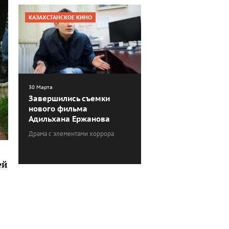
КАЗАХСТАНСКОЕ КИНО
30 Марта
Завершились съемки
нового фильма
Адильхана Ержанова
Драма с элементами хоррора
ей