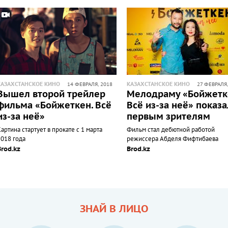
КАЗАХСТАНСКОЕ КИНО
КАЗАХСТАНСКОЕ КИНО
14 ФЕВРАЛЯ, 2018
27 ФЕВРАЛЯ,
Вышел второй трейлер
Мелодраму «Бойжетк
фильма «Бойжеткен. Всё
Всё из-за неё» показ
из-за неё»
первым зрителям
артина стартует в прокате с 1 марта
Фильм стал дебютной работой
2018 года
режиссера Абделя Фифтибаева
Brod.kz
Brod.kz
ЗНАЙ В ЛИЦО