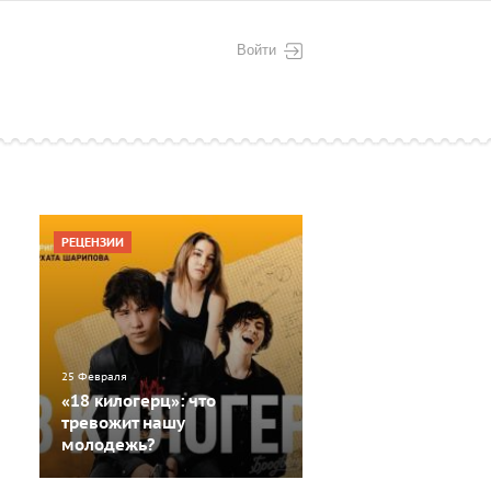
Войти
РЕЦЕНЗИИ
25 Февраля
«18 килогерц»: что
тревожит нашу
молодежь?