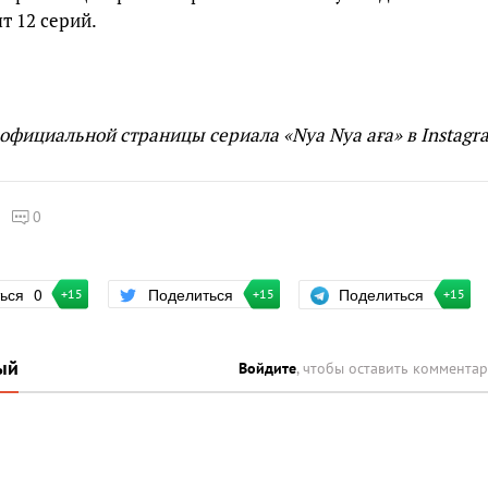
т 12 серий.
официальной страницы сериала «Nya Nya аға» в Instagr
0
Поделиться
ться
0
Поделиться
+15
+15
+15
ый
Войдите
, чтобы оставить коммента