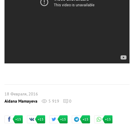
18 Февраля, 2016
Aidana Mamayeva
5 919
0
+15
+15
+15
+15
+15