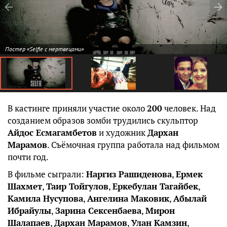
Постер «Selfie с мертвецами»
В кастинге приняли участие около
200
человек. Над
созданием образов зомби трудились скульптор
Айдос Есмагамбетов
и художник
Дархан
Марамов
. Съёмочная группа работала над фильмом
почти год.
В фильме сыграли:
Наргиз Рашиденова
,
Ермек
Шахмет
,
Таир Тойгулов
,
Еркебулан Тагайбек
,
Камила Нусупова
,
Ангелина Маковик
,
Абылай
Ибрайулы
,
Зарина Сексенбаева
,
Мирон
Шалапаев
,
Дархан Марамов
,
Улан Камзин
,