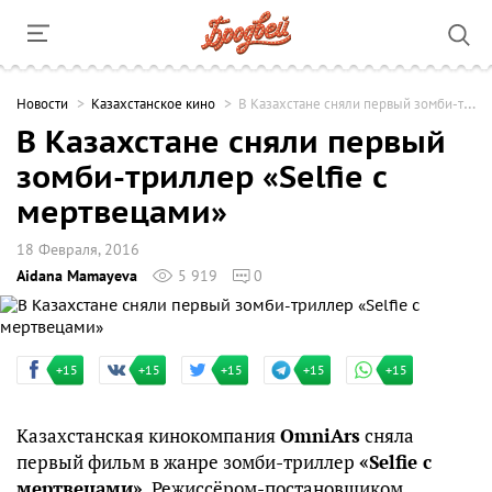
Новости
Казахстанское кино
В Казахстане сняли первый зомби-триллер «Selfie с мертвецами»
В Казахстане сняли первый
зомби-триллер «Selfie с
мертвецами»
18 Февраля, 2016
Aidana Mamayeva
5 919
0
+15
+15
+15
+15
+15
Казахстанская кинокомпания
OmniArs
сняла
первый фильм в жанре зомби-триллер
«Selfie с
мертвецами»
. Режиссёром-постановщиком