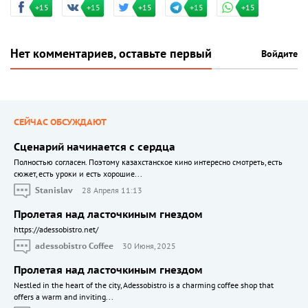
+15
+15
+15
+15
+15
Нет комментариев, оставьте первый
Войдите
СЕЙЧАС ОБСУЖДАЮТ
Сценарий начинается с сердца
Полностью согласен. Поэтому казахстанское кино интересно смотреть, есть
сюжет, есть уроки и есть хорошие...
Stanislav
28 Апреля 11:13
Пролетая над ласточкиным гнездом
https://adessobistro.net/
adessobistro Coffee
30 Июня, 2025
Пролетая над ласточкиным гнездом
Nestled in the heart of the city, Adessobistro is a charming coffee shop that
offers a warm and inviting...