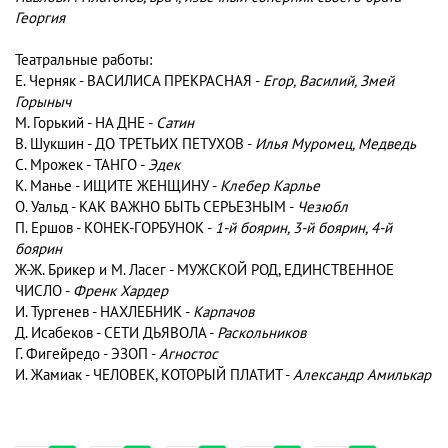
Георгия
Театральные работы:
Е. Черняк - ВАСИЛИСА ПРЕКРАСНАЯ -
Егор, Василий, Змей
Горыныч
М. Горький - НА ДНЕ -
Сатин
В. Шукшин - ДО ТРЕТЬИХ ПЕТУХОВ -
Илья Муромец, Медведь
С. Мрожек - ТАНГО -
Эдек
К. Манье - ИЩИТЕ ЖЕНЩИНУ -
Клебер Карлье
О. Уальд - КАК ВАЖНО БЫТЬ СЕРЬЕЗНЫМ -
Чезюбл
П. Ершов - КОНЕК-ГОРБУНОК -
1-й боярин, 3-й боярин, 4-й
боярин
Ж-Ж. Брикер и М. Ласег - МУЖСКОЙ РОД, ЕДИНСТВЕННОЕ
ЧИСЛО -
Френк Хардер
И. Тургенев - НАХЛЕБНИК -
Карпачов
Д. Исабеков - СЕТИ ДЬЯВОЛА -
Раскольников
Г. Фигейредо - ЭЗОП -
Агностос
И. Жамиак - ЧЕЛОВЕК, КОТОРЫЙ ПЛАТИТ -
Александр Амилькар