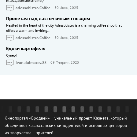
https://adessobistro.net/
adessobistro Coffee
30 Июня, 2025
Пролетая над ласточкиным гнездом
Nestled in the heart of the city, Adessobistro is a charming coffee shop that
offers a warm and inviting...
adessobistro Coffee
30 Июня, 2025
Едоки картофеля
Cупер!
ivan.dalmatov.88
09 Февраля, 2025
Кинопортал «Бродвей» – уникальный проект Казнета, который
объединяет казахстанских кинодеятелей и основных цензоров
их творчества – зрителей.