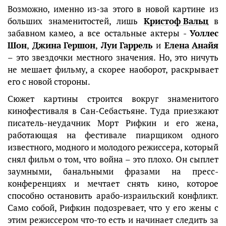
Возможно, именно из-за этого в новой картине из
больших знаменитостей, лишь
Кристоф Вальц
в
забавном камео, а все остальные актеры -
Уоллес
Шон
,
Джина Гершон
,
Луи Гаррель
и
Елена Анайя
– это звездочки местного значения. Но, это ничуть
не мешает фильму, а скорее наоборот, раскрывает
его с новой стороны.
Сюжет картины строится вокруг знаменитого
кинофестиваля в Сан-Себастьяне. Туда приезжают
писатель-неудачник Морт Рифкин и его жена,
работающая на фестивале пиарщиком одного
известного, модного и молодого режиссера, который
снял фильм о том, что война – это плохо. Он сыплет
заумными, банальными фразами на пресс-
конференциях и мечтает снять кино, которое
способно остановить арабо-израильский конфликт.
Само собой, Рифкин подозревает, что у его жены с
этим режиссером что-то есть и начинает следить за