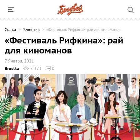
Cтатьи
Рецензии
«Фестиваль Рифкина»: рай для киноманов
«Фестиваль Рифкина»: рай
для киноманов
7 Января, 2021
Brod.kz
5 373
0