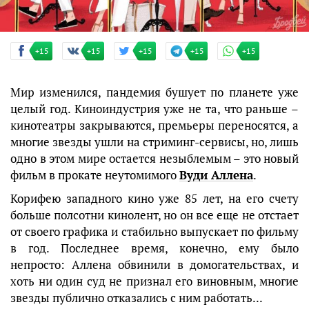
+15
+15
+15
+15
+15
Мир изменился, пандемия бушует по планете уже
целый год. Киноиндустрия уже не та, что раньше –
кинотеатры закрываются, премьеры переносятся, а
многие звезды ушли на стриминг-сервисы, но, лишь
одно в этом мире остается незыблемым – это новый
фильм в прокате неутомимого
Вуди Аллена
.
Корифею западного кино уже 85 лет, на его счету
больше полсотни кинолент, но он все еще не отстает
от своего графика и стабильно выпускает по фильму
в год. Последнее время, конечно, ему было
непросто: Аллена обвинили в домогательствах, и
хоть ни один суд не признал его виновным, многие
звезды публично отказались с ним работать...