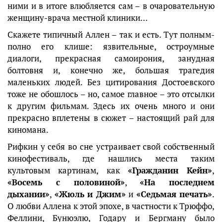
ними и в итоге влюбляется сам – в очаровательную
женщину-врача местной клиники…
Скажете типичный Аллен – так и есть. Тут полным-
полно его клише: язвительные, остроумные
диалоги, прекрасная самоирония, занудная
болтовня и, конечно же, большая трагедия
маленьких людей. Без цитирования Достоевского
тоже не обошлось – но, самое главное – это отсылки
к другим фильмам. Здесь их очень много и они
прекрасно вплетены в сюжет – настоящий рай для
киномана.
Рифкин у себя во сне устраивает свой собственный
кинофестиваль, где нашлись места таким
культовым картинам, как
«Гражданин Кейн»
,
«Восемь с половиной»
,
«На последнем
дыхании»
,
«Жюль и Джим»
и
«Седьмая печать»
.
О любви Аллена к этой эпохе, в частности к Трюффо,
Феллини, Бунюэлю, Годару и Бергману было