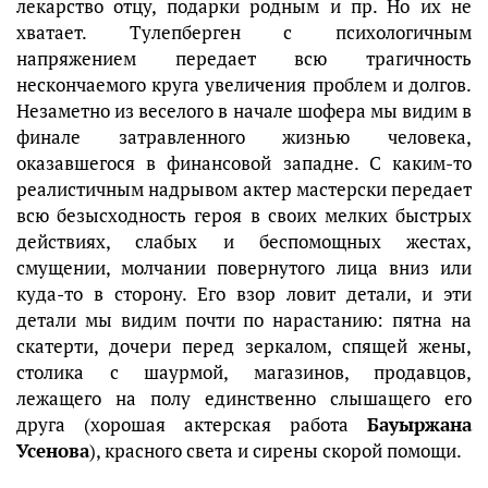
лекарство отцу, подарки родным и пр. Но их не
хватает. Тулепберген с психологичным
напряжением передает всю трагичность
нескончаемого круга увеличения проблем и долгов.
Незаметно из веселого в начале шофера мы видим в
финале затравленного жизнью человека,
оказавшегося в финансовой западне. С каким-то
реалистичным надрывом актер мастерски передает
всю безысходность героя в своих мелких быстрых
действиях, слабых и беспомощных жестах,
смущении, молчании повернутого лица вниз или
куда-то в сторону. Его взор ловит детали, и эти
детали мы видим почти по нарастанию: пятна на
скатерти, дочери перед зеркалом, спящей жены,
столика с шаурмой, магазинов, продавцов,
лежащего на полу единственно слышащего его
друга (хорошая актерская работа
Бауыржана
Усенова
), красного света и сирены скорой помощи.