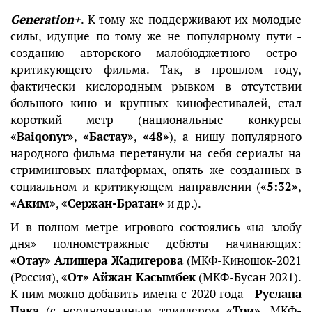
Generation+
. К тому же поддерживают их молодые
силы, идущие по тому же не популярному пути -
созданию авторского малобюджетного остро-
критикующего фильма. Так, в прошлом году,
фактически кислородным рывком в отсутствии
большого кино и крупных кинофестивалей, стал
короткий метр (национальные конкурсы
«Baiqonyr»
,
«Бастау»
,
«48»
), а нишу популярного
народного фильма перетянули на себя сериалы на
стриминговых платформах, опять же созданных в
социальном и критикующем направлении (
«5:32»
,
«Аким»
,
«Сержан-Братан»
и др.).
И в полном метре игрового состоялись «на злобу
дня» полнометражные дебюты начинающих:
«Отау»
Алишера Жадигерова
(МКФ-Киношок-2021
(Россия),
«От»
Айжан Касымбек
(МКФ-Бусан 2021).
К ним можно добавить имена с 2020 года -
Руслана
Пака
(с неоднозначным триллером
«Три»
, МКФ-