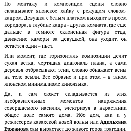
По монтажу и композиции сцены словно
складывают японское хайку с режущим словом-
кадром. Девушка с белым платком выходит в проем
коридора, в глубине кадра - другая комната, где еще
дальше в темноте склоненная фигура отца,
движение камеры за девушкой, она уходит, он
остаётся один – пьет.
Или момент, где горизонталь композиции делит
сухая ветка, чертящая диагональ плана, а сами
деревья отбрасывают тени, словно обнажают вены
на теле земли. Все образно и при этом – в таком
японском минимализме киноязыка.
Да, и сам сюжет складывается из этих
изобразительных моментов напряжения
совершаемого насилия, электризуя в нарастании
общее поле самого дома. Ибо дом, как и у
режиссеров казахской новой волны или
Адильхана
Ержанова
сам вырастает до живого героя трагедии.