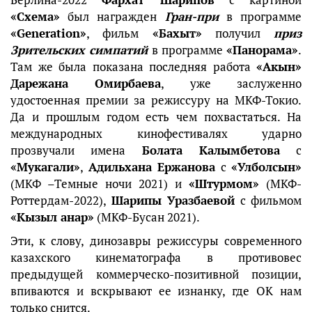
«Схема»
был награжден
Гран-при
в программе
«Generation»
, фильм
«Бахыт»
получил
приз
Зрительских симпатий
в программе
«Панорама»
.
Там же была показана последняя работа
«Акын»
Дарежана Омирбаева
, уже заслуженно
удостоенная премии за режиссуру на МКФ-Токио.
Да и прошлым годом есть чем похвастаться. На
международных кинофестивалях ударно
прозвучали имена
Болата Калымбетова
с
«Мукагали»
,
Адильхана Ержанова
с
«Улболсын»
(МКФ –Темные ночи 2021) и
«Штурмом»
(МКФ-
Роттердам-2022),
Шарипы Уразбаевой
с фильмом
«Кызыл анар»
(МКФ-Бусан 2021).
Эти, к слову, динозавры режиссуры современного
казахского кинематографа в противовес
предыдущей коммерческо-позитивной позиции,
впиваются и вскрывают ее изнанку, где ОК нам
только снится.