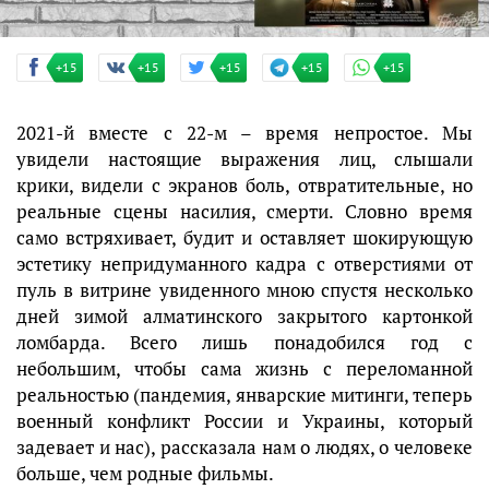
+15
+15
+15
+15
+15
2021-й вместе с 22-м – время непростое. Мы
увидели настоящие выражения лиц, слышали
крики, видели с экранов боль, отвратительные, но
реальные сцены насилия, смерти. Словно время
само встряхивает, будит и оставляет шокирующую
эстетику непридуманного кадра с отверстиями от
пуль в витрине увиденного мною спустя несколько
дней зимой алматинского закрытого картонкой
ломбарда. Всего лишь понадобился год с
небольшим, чтобы сама жизнь с переломанной
реальностью (пандемия, январские митинги, теперь
военный конфликт России и Украины, который
задевает и нас), рассказала нам о людях, о человеке
больше, чем родные фильмы.