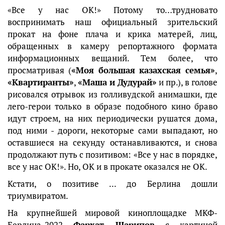
«Все у нас ОК!» Потому то…трудновато
воспринимать наш официальный зрительский
прокат на фоне плача и крика матерей, лиц,
обращенных в камеру репортажного формата
информационных вещаний. Тем более, что
просматривая (
«Моя большая казахская семья»
,
«Квартиранты»
,
«Маша и Дудурай»
и пр.), в голове
рисовался отрывок из голливудской анимашки, где
лего-герои только в образе подобного кино браво
идут строем, на них периодически рушатся дома,
под ними - дороги, некоторые сами выпадают, но
оставшиеся на секунду останавливаются, и снова
продолжают путь с позитивом: «Все у нас в порядке,
все у нас ОК!». Но, ОК и в прокате оказался не ОК.
Кстати, о позитиве ... до Берлина дошли
триумвиратом.
На крупнейшей мировой киноплощадке МКФ-
Берлина-2022
Фархат Шарипов
с картиной