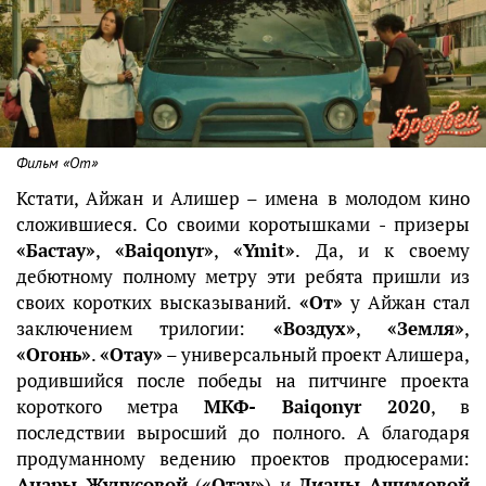
Фильм «От»
Кстати, Айжан и Алишер – имена в молодом кино
сложившиеся. Со своими коротышками - призеры
«Бастау»
,
«Baiqonyr»
,
«Ymit»
. Да, и к своему
дебютному полному метру эти ребята пришли из
своих коротких высказываний.
«От»
у Айжан стал
заключением трилогии:
«Воздух»
,
«Земля»
,
«Огонь»
.
«Отау»
– универсальный проект Алишера,
родившийся после победы на питчинге проекта
короткого метра
МКФ- Baiqonyr 2020
, в
последствии выросший до полного. А благодаря
продуманному ведению проектов продюсерами:
Анары Жунусовой
(
«Отау»
) и
Дианы Ашимовой