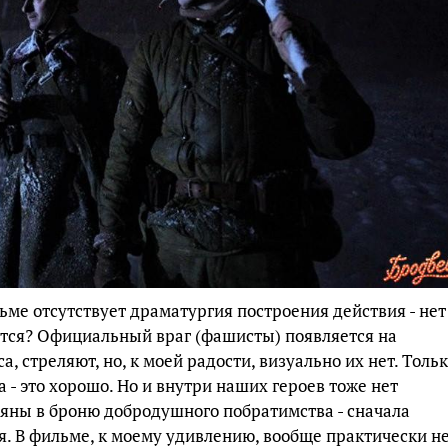
льме отсутствует драматургия построения действия - нет
рется? Официальный враг (фашисты) появляется на
а, стреляют, но, к моей радости, визуально их нет. Толь
 - это хорошо. Но и внутри наших героев тоже нет
аяны в броню добродушного побратимства - сначала
оя. В фильме, к моему удивлению, вообще практически н