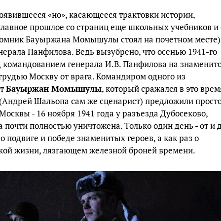
оявившееся «но», касающееся трактовки истории,
, славное прошлое со страниц еще школьных учебников и 
томник Бауыржана Момышулы стоял на почетном месте)
енерала Панфилова. Ведь вызубрено, что осенью 1941-го
од командованием генерала И.В. Панфилова на знаменит
грудью Москву от врага. Командиром одного из
нт
Бауыржан Момышулы
, который сражался в это врем
(Андрей Шальопа сам же сценарист) предложили прост
Москвы - 16 ноября 1941 года у разъезда Дубосеково,
 почти полностью уничтожена. Только один день - от и 
о подвиге и победе знаменитых героев, а как раз о
кой жизни, лязгающем железной броней времени.