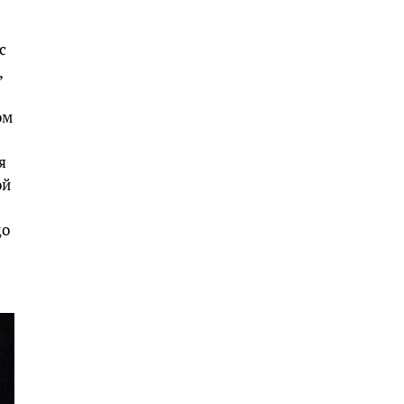
с
,
ом
я
ой
до