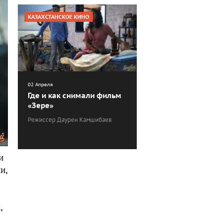
КАЗАХСТАНСКОЕ КИНО
02 Апреля
Где и как снимали фильм
«Зере»
Режиссер Даурен Камшибаев
и
и,
,