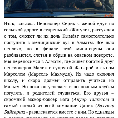
Итак, завязка. Пенсионер Серик с женой едут по
сельской дороге в старенький «Жигули», рассуждая
о том, сможет ли их дочь Кымбат самостоятельно
поступить в медицинский вуз в Алматы. Все шло
неплохо, но в финале этой мини-сцены они
разбиваются, слетая в обрыв на опасном повороте.
Мы переносимся в Алматы, где живет богатый друг
пенсионеров Малик с супругой Жанарой и сыном
Марселем (Марсель Махмуди). Их чадо окончил
школу, и скоро должен отправить учиться на
Мальту. Но пока он успевает и по ночным клубам
погулять, и родителей слушаться. Его друзья –
скромный мажор-боксер Бага (
Ануар Талгатов
) и
самый наглый из всей компании Даник (
Бахтияр
Байсерик
) - развлекаются вместе с ним. Но однажды