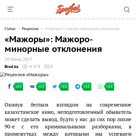
Cтатьи
Рецензии
«Мажоры»: Мажоро-минорные отклонения
«Мажоры»: Мажоро-
минорные отклонения
20 Июля, 2017
Brod.kz
4 374
0
+15
+15
+15
+15
+15
Окинув беглым взглядом на современное
казахстанское кино, неподготовленный обыватель
может сделать вывод, будто у нас до сих пор лихие
90-е с его криминальными разборками, в
промежутках между которыми мы успеваем