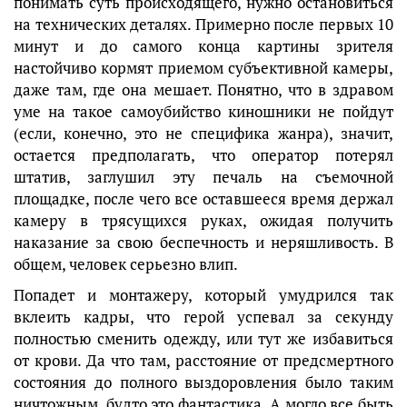
понимать суть происходящего, нужно остановиться
на технических деталях. Примерно после первых 10
минут и до самого конца картины зрителя
настойчиво кормят приемом субъективной камеры,
даже там, где она мешает. Понятно, что в здравом
уме на такое самоубийство киношники не пойдут
(если, конечно, это не специфика жанра), значит,
остается предполагать, что оператор потерял
штатив, заглушил эту печаль на съемочной
площадке, после чего все оставшееся время держал
камеру в трясущихся руках, ожидая получить
наказание за свою беспечность и неряшливость. В
общем, человек серьезно влип.
Попадет и монтажеру, который умудрился так
вклеить кадры, что герой успевал за секунду
полностью сменить одежду, или тут же избавиться
от крови. Да что там, расстояние от предсмертного
состояния до полного выздоровления было таким
ничтожным, будто это фантастика. А могло все быть