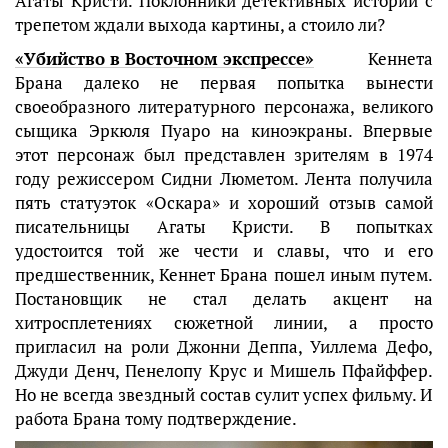
Агаты Кристи. Поклонники детективных историй с
трепетом ждали выхода картины, а стоило ли?
«Убийство в Восточном экспрессе»
Кеннета
Брана далеко не первая попытка вынести
своеобразного литературного персонажа, великого
сыщика Эркюля Пуаро на киноэкраны. Впервые
этот персонаж был представлен зрителям в 1974
году режиссером Сидни Люметом. Лента получила
пять статуэток «Оскара» и хороший отзыв самой
писательницы Агаты Кристи. В попытках
удостоится той же чести и славы, что и его
предшественник, Кеннет Брана пошел иным путем.
Постановщик не стал делать акцент на
хитросплетениях сюжетной линии, а просто
пригласил на роли Джонни Деппа, Уиллема Дефо,
Джуди Денч, Пенелопу Крус и Мишель Пфайффер.
Но не всегда звездный состав сулит успех фильму. И
работа Брана тому подтверждение.