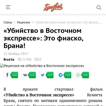
Cтатьи
Рецензии
«Убийство в Восточном экспрессе»: Это фиаско, Брана!
«Убийство в Восточном
экспрессе»: Это фиаско,
Брана!
12 Ноября, 2017
Brod.kz
3 046
0
+15
+15
+15
+15
+15
В прокате стартовал фильм
«Убийство в Восточном экспрессе»
Кеннета
Брана, снятого по мотивам одноименного романа