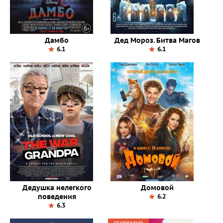
Дамбо
Дед Мороз. Битва Магов
6.1
6.1
Дедушка нелегкого
Домовой
поведения
6.2
6.3