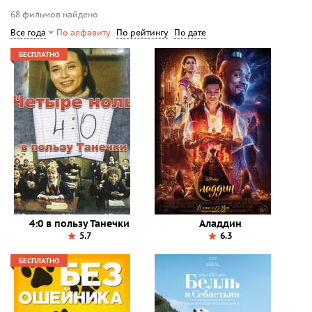
68 фильмов найдено
По рейтингу
По дате
Все года
По алфавиту
БЕСПЛАТНО
4:0 в пользу Танечки
Аладдин
5.7
6.3
БЕСПЛАТНО