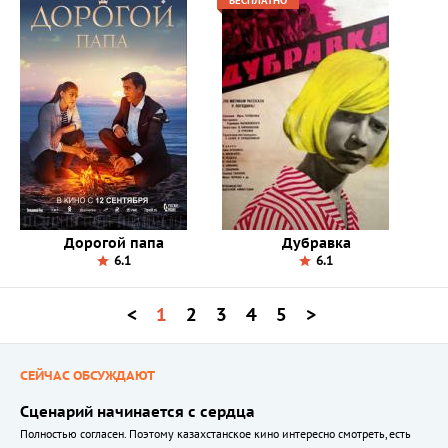
БЕСПЛАТНО
Дорогой папа
Дубравка
6.1
6.1
<
1
2
3
4
5
>
СЕЙЧАС ОБСУЖДАЮТ
Сценарий начинается с сердца
Полностью согласен. Поэтому казахстанское кино интересно смотреть, есть