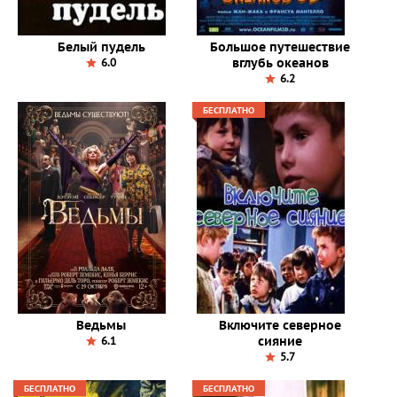
Белый пудель
Большое путешествие
вглубь океанов
6.0
6.2
БЕСПЛАТНО
Ведьмы
Включите северное
сияние
6.1
5.7
БЕСПЛАТНО
БЕСПЛАТНО