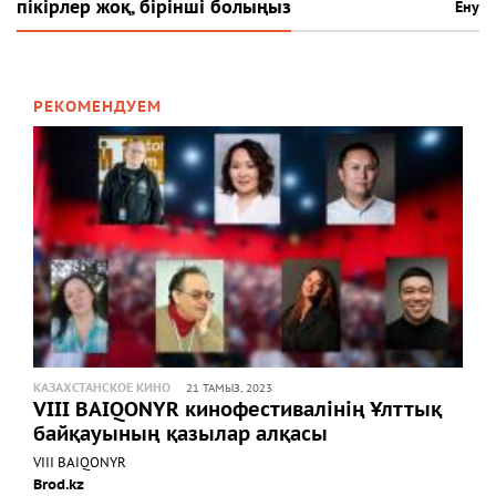
пікірлер жоқ, бірінші болыңыз
Ену
РЕКОМЕНДУЕМ
КАЗАХСТАНСКОЕ КИНО
21 ТАМЫЗ, 2023
VIII BAIQONYR кинофестивалінің Ұлттық
байқауының қазылар алқасы
VIII BAIQONYR
Brod.kz