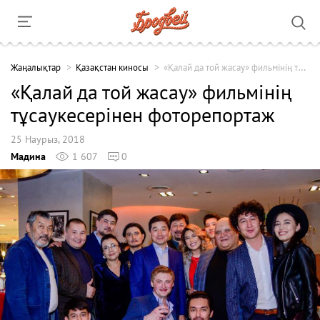
Жаңалықтар
Қазақстан киносы
«Қалай да той жасау» фильмінің тұсаукесерінен фоторепортаж
«Қалай да той жасау» фильмінің
тұсаукесерінен фоторепортаж
25 Наурыз, 2018
Мадина
1 607
0