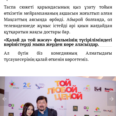
Таспа сюжеті қарындасының қыз ұзату тойын
өткізетін мейрамхананың ақшасын жоғалтып алған
Мақсаттың аясында өрбиді. Абырой болғанда, ол
телевидениеде жұмыс істейді әрі қиын жағдайдан
құтқаратын жақсы достары бар.
«Қалай да той жасау» фильмінің түсіріліміндегі
көріністерді мына жерден көре аласыздар.
Ал бүгін біз комедияның Алматыдағы
тұсаукесерінің қалай өткенін көрсетеміз.