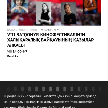
КАЗАХСТАНСКОЕ КИНО
21 ТАМЫЗ, 2023
VIII BAIQONYR КИНОФЕСТИВАЛІНІҢ
ХАЛЫҚАРАЛЫҚ БАЙҚАУЫНЫҢ ҚАЗЫЛАР
АЛҚАСЫ
VIII BAIQONYR
Brod.kz
«Бродвей» кинопорталы - қазақстандық кино қайраткерлерді
және олардың шығармашылығын насихаттайтын, киносүйер
қауымды біріктіретін Казнеттің бірегей жобасы