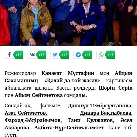
+15
+15
+15
+15
+15
Режиссерлар
Қанағат Мұстафин
мен
Айдын
Сахаманның
«Қалай да той жасау»
картинасы
айналымға шықты. Басты рөлдерді
Шәріп Серік
пен
Айым Сейтметова
сомдады.
Сондай-ақ, фильмге
Данагүл Темірсұлтанова
,
Азат Сейтметов
,
Динара Бақтыбаева
,
Фархад Әбдірайымов
,
Ғани Құлжанов
,
Әсел
Ақбарова
,
Ақбота-Нұр-Сейтмағамбет
және т.б.
түсті.