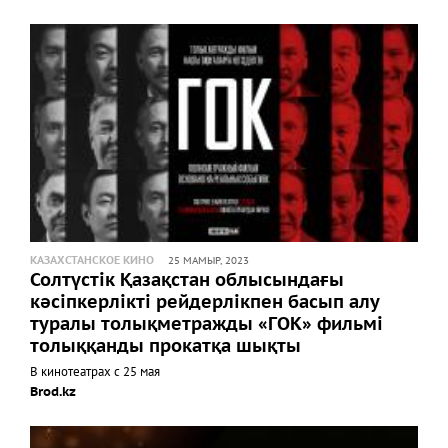
КАЗАХСТАНСКОЕ КИНО
25 МАМЫР, 2023
Солтүстік Қазақстан облысындағы
кәсіпкерлікті рейдерлікпен басып алу
туралы толықметражды «ГОК» фильмі
толыққанды прокатқа шықты
В кинотеатрах с 25 мая
Brod.kz