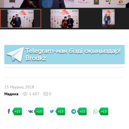
25 Наурыз, 2018
Мадина
1 607
0
+15
+15
+15
+15
+15