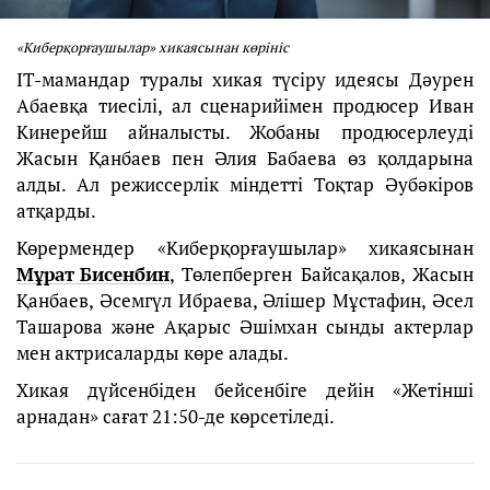
«Киберқорғаушылар» хикаясынан көрініс
IT-мамандар туралы хикая түсіру идеясы Дәурен
Абаевқа тиесілі, ал сценарийімен продюсер Иван
Кинерейш айналысты. Жобаны продюсерлеуді
Жасын Қанбаев пен Әлия Бабаева өз қолдарына
алды. Ал режиссерлік міндетті Тоқтар Әубәкіров
атқарды.
Көрермендер «Киберқорғаушылар» хикаясынан
Мұрат Бисенбин
, Төлепберген Байсақалов, Жасын
Қанбаев, Әсемгүл Ибраева, Әлішер Мұстафин, Әсел
Ташарова және Ақарыс Әшімхан сынды актерлар
мен актрисаларды көре алады.
Хикая дүйсенбіден бейсенбіге дейін «Жетінші
арнадан» сағат 21:50-де көрсетіледі.