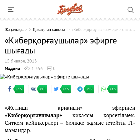
Жаңалықтар
Қазақстан киносы
«Киберқорғаушылар» эфирге шығады
«Киберқорғаушылар» эфирге
шығады
15 Января, 2018
Мадина
1 356
0
+15
+15
+15
+15
+15
«Жетінші арнаның» эфирінен
«Киберқорғаушылар»
хикаясы көрсетілмек.
Ситком кейіпкерлері – билікке жұмыс істейтін IT-
мамандар.