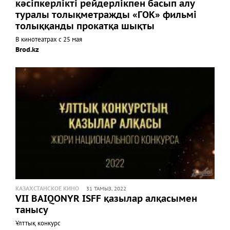
кәсіпкерлікті рейдерлікпен басып алу
туралы толықметражды «ГОК» фильмі
толыққанды прокатқа шықты
В кинотеатрах с 25 мая
Brod.kz
КАЗАХСТАНСКОЕ КИНО
31 ТАМЫЗ, 2022
VII BAIQONYR ISFF қазылар алқасымен
танысу
Ұлттық конкурс