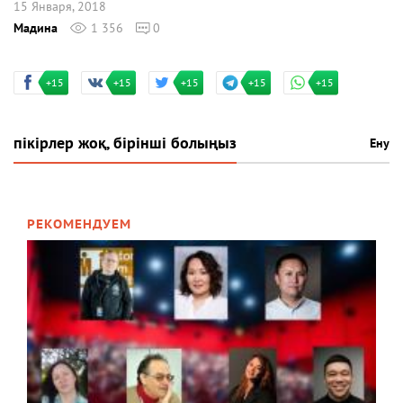
15 Января, 2018
Мадина
1 356
0
+15
+15
+15
+15
+15
пікірлер жоқ, бірінші болыңыз
Ену
РЕКОМЕНДУЕМ