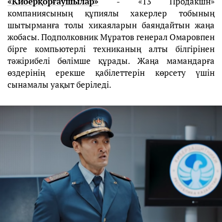
«Киберқорғаушылар»
- «13 Продакшн»
компаниясының құпиялы хакерлер тобының
шытырманға толы хикаяларын баяндайтын жаңа
жобасы. Подполковник Мұратов генерал Омаровпен
бірге компьютерлі техниканың алты білгірінен
тәжірибелі бөлімше құрады. Жаңа мамандарға
өздерінің ерекше қабілеттерін көрсету үшін
сынамалы уақыт беріледі.