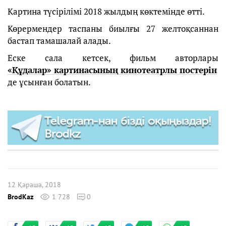
Картина түсірілімі 2018 жылдың көктемінде өтті.
Көрермендер таспаны биылғы 27 желтоқсаннан
бастап тамашалай алады.
Еске сала кетсек, фильм авторлары
«Құдалар» картинасының кинотеатрлы постерін
де ұсынған болатын.
12 Қараша, 2018
BrodKaz
1 728
0