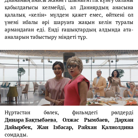
қабылдағысы келмейді, ал Даниярдың анасына
қалалық «келін» мүлдем қажет емес, өйткені ол
үнемі ибалы әрі шаруаға жақын келін туралы
армандаған еді. Енді ғашықтардың алдында ата-
аналарын табыстыру міндеті тұр.
Нұртастан бөлек, фильмдегі рөлдерді
Динара Бақтыбаева
,
Олжас Рымбаев, Дархан
Дайырбек, Жан Ізбасар, Райхан Қалиолдина
сомдады.