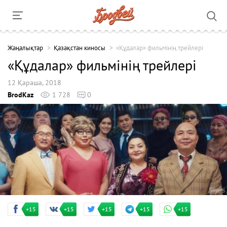
Жаңалықтар
Қазақстан киносы
«Құдалар» фильмінің трейлері
«Құдалар» фильмінің трейлері
12 Қараша, 2018
BrodKaz
1 728
0
+15
+15
+15
+15
+15