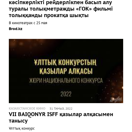
кәсіпкерлікті рейдерлікпен басып алу
туралы толықметражды «ГОК» фильмі
толыққанды прокатқа шықты
В кинотеатрах с 25 мая
Brod.kz
КАЗАХСТАНСКОЕ КИНО
31 ТАМЫЗ, 2022
VII BAIQONYR ISFF қазылар алқасымен
танысу
Ұлттық конкурс