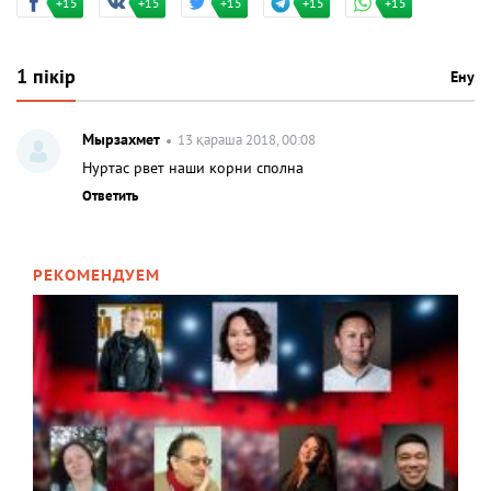
+15
+15
+15
+15
+15
1 пікір
Ену
Мырзахмет
13 қараша 2018, 00:08
Нуртас рвет наши корни сполна
Ответить
РЕКОМЕНДУЕМ