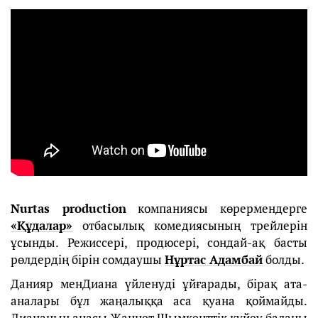
Nurtas production
компаниясы көрермендерге
«Құдалар»
отбасылық комедиясының трейлерін
ұсынды. Режиссері, продюсері, сондай-ақ басты
рөлдердің бірін сомдаушы
Нұртас Адамбай
болды.
Данияр менДиана үйленуді ұйғарады, бірақ ата-
аналары бұл жаңалыққа аса қуана қоймайды.
Диананың анасы Жаннет Шымкенттік күйеу баланы