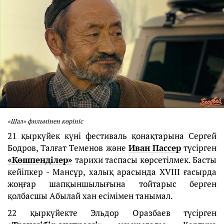
«Шал» фильмінен көрініс
21 қыркүйек күні фестиваль қонақтарына Сергей
Бодров, Талғат Теменов және
Иван Пассер
түсірген
«Көшпенділер»
тарихи таспасы көрсетілмек. Басты
кейіпкер - Мансұр, халық арасында XVIII ғасырда
жоңғар шапқыншылығына тойтарыс берген
қолбасшы Абылай хан есімімен танымал.
22 қыркүйекте Эльдор Оразбаев түсірген