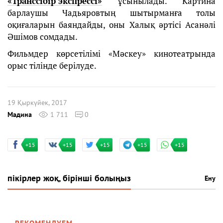
«Транссібір экспрессі»
ұсынылады. Картина
барлаушы Чадьяровтың шытырманға толы
оқиғаларын баяндайды, оны Халық әртісі Асанәлі
Әшімов сомдады.
Фильмдер көрсетілімі «Мәскеу» кинотеатрында
орыс тілінде берілуде.
19 Қыркүйек, 2017
Мадина
1 711
0
+15
+15
+15
+15
+15
пікірлер жоқ, бірінші болыңыз
Ену