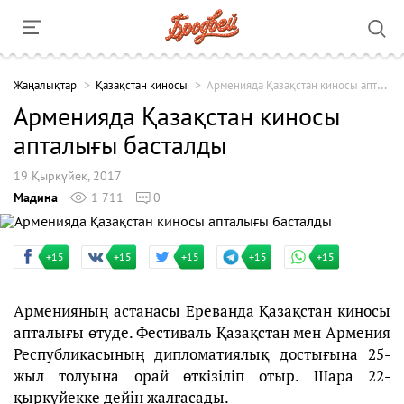
Жаңалықтар
Қазақстан киносы
Арменияда Қазақстан киносы апталығы басталды
Арменияда Қазақстан киносы
апталығы басталды
19 Қыркүйек, 2017
Мадина
1 711
0
+15
+15
+15
+15
+15
Арменияның астанасы Ереванда Қазақстан киносы
апталығы өтуде. Фестиваль Қазақстан мен Армения
Республикасының дипломатиялық достығына 25-
жыл толуына орай өткізіліп отыр. Шара 22-
қыркүйекке дейін жалғасады.