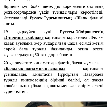
Бірнеше күн бойы шетелдік көрерменге отандық
режиссерлардың үздік туындылары көрсетіледі.
Фестивальді
Ермек Тұрсыновтың
«Шал»
фильмі
ашты.
19 қыркүйек күні
Рүстем Әбдірашевтің
«Сталинге сыйлық»
картинасы көрсетіледі. Фильм
қазақ ауылына жер аударылған Саша есімді жетім
еврей бала туралы баяндайды. оқиға өткен
жүзжылдықтың 50-жылдары болған.
20 қыркүйекте кинематографистің басқа жұмысы –
«Балалық шағымның аспаны»
картинасы
ұсынылады. Кинотаспа Нұрсұлтан Назарбаев
туралы кинокезеңнің бірінші бөлімі, ол жақта
көшбасшының балалық шағы мен жасөспірім кезеңі
суреттелген.