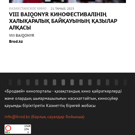
КАЗАХСТАНСКОЕ КИНО
21 ТАМЫЗ, 2023
VIII BAIQONYR КИНОФЕСТИВАЛІНІҢ
ХАЛЫҚАРАЛЫҚ БАЙҚАУЫНЫҢ ҚАЗЫЛАР
АЛҚАСЫ
VIII BAIQONYR
Brod.kz
«Бродвей» кинопорталы - қазақстандық кино қайраткерлерді
және олардың шығармашылығын насихаттайтын, киносүйер
қауымды біріктіретін Казнеттің бірегей жобасы
info@brod.kz
(барлық сауалдар бойынша)