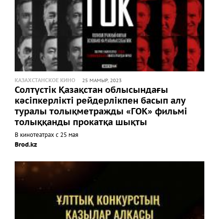
КАЗАХСТАНСКОЕ КИНО
25 МАМЫР, 2023
Солтүстік Қазақстан облысындағы
кәсіпкерлікті рейдерлікпен басып алу
туралы толықметражды «ГОК» фильмі
толыққанды прокатқа шықты
В кинотеатрах с 25 мая
Brod.kz