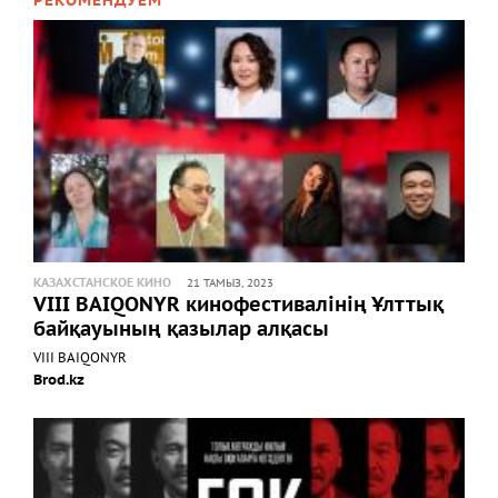
РЕКОМЕНДУЕМ
КАЗАХСТАНСКОЕ КИНО
21 ТАМЫЗ, 2023
VIII BAIQONYR кинофестивалінің Ұлттық
байқауының қазылар алқасы
VIII BAIQONYR
Brod.kz