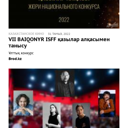
КАЗАХСТАНСКОЕ КИНО
31 ТАМЫЗ, 2022
VII BAIQONYR ISFF қазылар алқасымен
танысу
Ұлттық конкурс
Brod.kz