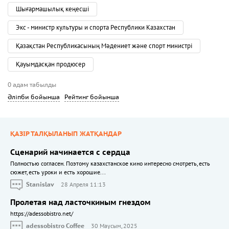
Шығармашылық кеңесші
Экс - министр культуры и спорта Республики Казахстан
Қазақстан Республикасының Мәдениет және спорт министрі
Қауымдасқан продюсер
0 адам табылды
Әліпби бойынша
Рейтинг бойынша
ҚАЗІР ТАЛҚЫЛАНЫП ЖАТҚАНДАР
Сценарий начинается с сердца
Полностью согласен. Поэтому казахстанское кино интересно смотреть, есть
сюжет, есть уроки и есть хорошие...
Stanislav
28 Апреля 11:13
Пролетая над ласточкиным гнездом
https://adessobistro.net/
adessobistro Coffee
30 Маусым, 2025