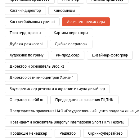
Кастинг-директор
Киносыншы
Костюм бойынша суретші
Ассистент режиссера
Трюктерді қоюшы
Картина директоры
Дубляж режиссері
Дыбыс операторы
Художник по гриму
PR-продюсер
Дизайнер-фотограф
Директор и основатель Brod.kz
Директор сети киноцентров "Арман"
Звукорежиссер речевого озвучение и саунд дизайнер
Оператор-плейбэк
Председатель правления ГЦПНК
Председатель правления НАО «Государственный центр поддержки наци
Президент и основатель Baiqonyr International Short Film Festival
Продакшн менеджер
Редактор
Скрин-супервайзер