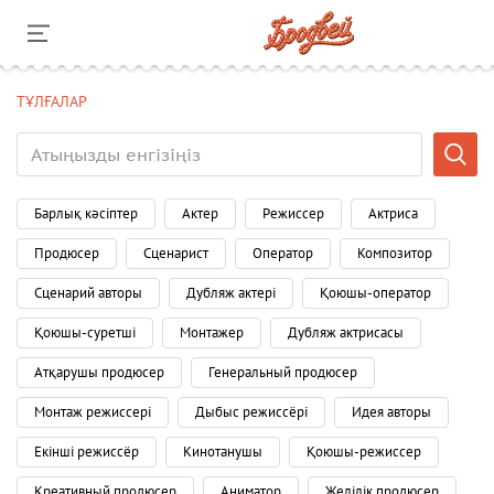
ТҰЛҒАЛАР
Барлық кәсіптер
Актер
Режиссер
Актриса
Продюсер
Сценарист
Оператор
Композитор
Сценарий авторы
Дубляж актері
Қоюшы-оператор
Қоюшы-суретші
Монтажер
Дубляж актрисасы
Атқарушы продюсер
Генеральный продюсер
Монтаж режиссері
Дыбыс режиссёрі
Идея авторы
Екінші режиссёр
Кинотанушы
Қоюшы-режиссер
Креативный продюсер
Аниматор
Желілік продюсер