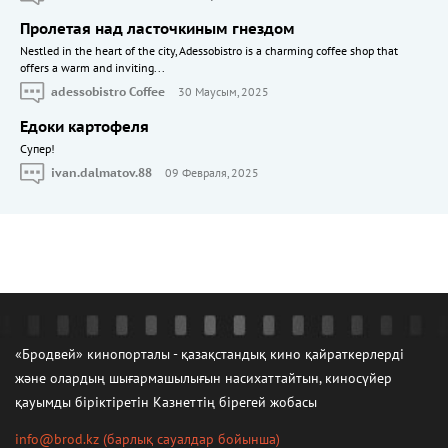
Пролетая над ласточкиным гнездом
Nestled in the heart of the city, Adessobistro is a charming coffee shop that
offers a warm and inviting...
adessobistro Coffee
30 Маусым, 2025
Едоки картофеля
Cупер!
ivan.dalmatov.88
09 Февраля, 2025
«Бродвей» кинопорталы - қазақстандық кино қайраткерлерді
және олардың шығармашылығын насихаттайтын, киносүйер
қауымды біріктіретін Казнеттің бірегей жобасы
info@brod.kz
(барлық сауалдар бойынша)