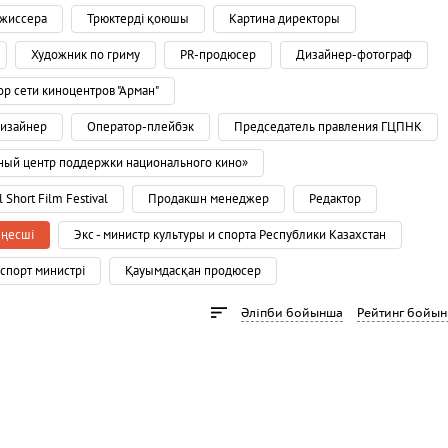
ежиссера
Трюктерді қоюшы
Картина директоры
Художник по гриму
PR-продюсер
Дизайнер-фотограф
р сети киноцентров "Арман"
дизайнер
Оператор-плейбэк
Председатель правления ГЦПНК
ный центр поддержки национального кино»
 Short Film Festival
Продакшн менеджер
Редактор
ңесші
Экс - министр культуры и спорта Республики Казахстан
спорт министрі
Қауымдасқан продюсер
Әліпби бойынша
Рейтинг бойы