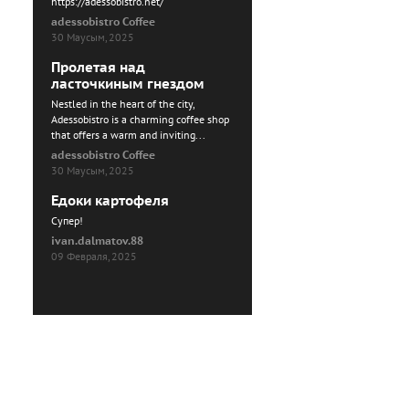
https://adessobistro.net/
adessobistro Coffee
30 Маусым, 2025
Пролетая над
ласточкиным гнездом
Nestled in the heart of the city,
Adessobistro is a charming coffee shop
that offers a warm and inviting...
adessobistro Coffee
30 Маусым, 2025
Едоки картофеля
Cупер!
ivan.dalmatov.88
09 Февраля, 2025