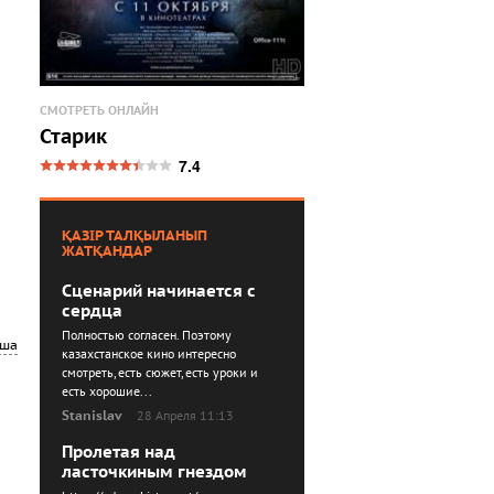
СМОТРЕТЬ ОНЛАЙН
Старик
7.4
ҚАЗІР ТАЛҚЫЛАНЫП
ЖАТҚАНДАР
Сценарий начинается с
сердца
Полностью согласен. Поэтому
нша
казахстанское кино интересно
смотреть, есть сюжет, есть уроки и
есть хорошие...
Stanislav
28 Апреля 11:13
Пролетая над
ласточкиным гнездом