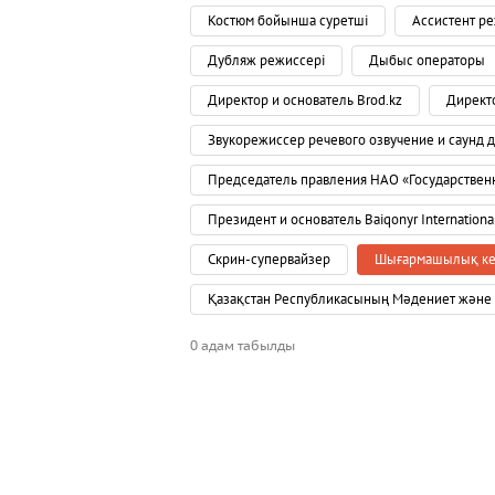
Костюм бойынша суретші
Ассистент р
Дубляж режиссері
Дыбыс операторы
Директор и основатель Brod.kz
Директо
Звукорежиссер речевого озвучение и саунд 
Председатель правления НАО «Государствен
Президент и основатель Baiqonyr International
Скрин-супервайзер
Шығармашылық ке
Қазақстан Республикасының Мәдениет және 
0 адам табылды