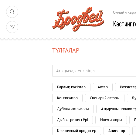
Онлайн қар
Кастингт
РУ
ТҰЛҒАЛАР
Барлық кәсіптер
Актер
Режиссе
Композитор
Сценарий авторы
Ду
Дубляж актрисасы
Атқарушы продюсе
Дыбыс режиссёрі
Идея авторы
Креативный продюсер
Аниматор