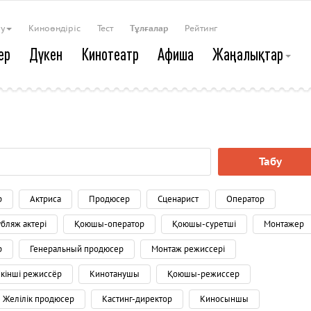
ау
Киноөндіріс
Тест
Тұлғалар
Рейтинг
ер
Дүкен
Кинотеатр
Афиша
Жаңалықтар
Табу
р
Актриса
Продюсер
Сценарист
Оператор
бляж актері
Қоюшы-оператор
Қоюшы-суретші
Монтажер
р
Генеральный продюсер
Монтаж режиссері
Екінші режиссёр
Кинотанушы
Қоюшы-режиссер
Желілік продюсер
Кастинг-директор
Киносыншы