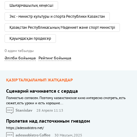
Шығармашылық кеңесші
Экс - министр культуры и спорта Республики Казахстан
Қазақстан Республикасының Мәдениет және спорт министрі
Қауымдасқан продюсер
0 адам табылды
Әліпби бойынша
Рейтинг бойынша
ҚАЗІР ТАЛҚЫЛАНЫП ЖАТҚАНДАР
Сценарий начинается с сердца
Полностью согласен. Поэтому казахстанское кино интересно смотреть, есть
сюжет, есть уроки и есть хорошие...
Stanislav
28 Апреля 11:13
Пролетая над ласточкиным гнездом
https://adessobistro.net/
adessobistro Coffee
30 Маусым, 2025