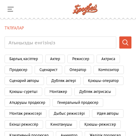
ТҰЛҒАЛАР
Барлық кәсіптер
Актер
Режиссер
Актриса
Продюсер
Сценарист
Оператор
Композитор
Сценарий авторы
Дубляж актері
Қоюшы-оператор
Қоюшы-суретші
Монтажер
Дубляж актрисасы
Атқарушы продюсер
Генеральный продюсер
Монтаж режиссері
Дыбыс режиссёрі
Идея авторы
Екінші режиссёр
Кинотанушы
Қоюшы-режиссер
Креативный продюсер
Аниматор
Желілік продюсер