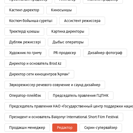
Кастинг-директор
Киносыншы
Костюм бойынша суретші
Ассистент режиссера
Трюктерді қоюшы
Картина директоры
Дубляж режиссері
Дыбыс операторы
Художник по гриму
PR-продюсер
Дизайнер-фотограф
Директор и основатель Brod.kz
Директор сети киноцентров "Арман"
Звукорежиссер речевого озвучение и саунд дизайнер
Оператор-плейбэк
Председатель правления ГЦПНК
Председатель правления НАО «Государственный центр поддержки наци
Президент и основатель Baiqonyr International Short Film Festival
Продакшн менеджер
Редактор
Скрин-супервайзер