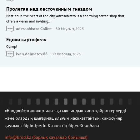
Пролетая над ласточкиным гнездом
Nestled in the heart of the city, Adessobistro is a charming coffee shop that
offers a warm and inviting...
adessobistro Coffee
30 Маусым, 2025
Едоки картофеля
Cупер!
ivan.dalmatov.88
09 Февраля, 2025
«Бродвей» кинопорталы - қазақстандық кино қайраткерлерді
және олардың шығармашылығын насихаттайтын, киносүйер
қауымды біріктіретін Казнеттің бірегей жобасы
info@brod.kz
(барлық сауалдар бойынша)