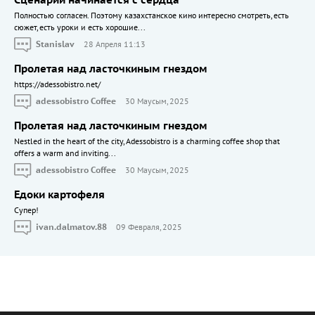
Сценарий начинается с сердца
Полностью согласен. Поэтому казахстанское кино интересно смотреть, есть
сюжет, есть уроки и есть хорошие...
Stanislav
28 Апреля 11:13
Пролетая над ласточкиным гнездом
https://adessobistro.net/
adessobistro Coffee
30 Маусым, 2025
Пролетая над ласточкиным гнездом
Nestled in the heart of the city, Adessobistro is a charming coffee shop that
offers a warm and inviting...
adessobistro Coffee
30 Маусым, 2025
Едоки картофеля
Cупер!
ivan.dalmatov.88
09 Февраля, 2025