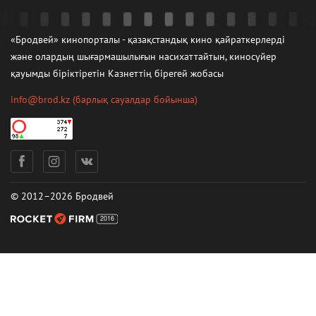
«Бродвей» кинопорталы - қазақстандық кино қайраткерлерді
және олардың шығармашылығын насихаттайтын, киносүйер
қауымды біріктіретін Казнеттің бірегей жобасы
info@brod.kz
(барлық сауалдар бойынша)
© 2012–2026 Бродвей