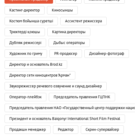
Кастинг-директор
Киносыншы
Костюм бойынша суретші
Ассистент режиссера
Трюктерді қоюшы
Картина директоры
Дубляж режиссері
Дыбыс операторы
Художник по гриму
PR-продюсер
Дизайнер-фотограф
Директор и основатель Brod.kz
Директор сети киноцентров "Арман"
Звукорежиссер речевого озвучение и саунд дизайнер
Оператор-плейбэк
Председатель правления ГЦПНК
Председатель правления НАО «Государственный центр поддержки наци
Президент и основатель Baiqonyr International Short Film Festival
Продакшн менеджер
Редактор
Скрин-супервайзер