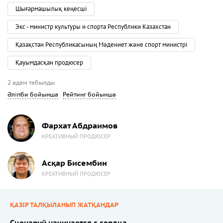
Шығармашылық кеңесші
Экс - министр культуры и спорта Республики Казахстан
Қазақстан Республикасының Мәдениет және спорт министрі
Қауымдасқан продюсер
2 адам табылды
Әліпби бойынша
Рейтинг бойынша
Фархат Абдраимов
КРЕАТИВНЫЙ ПРОДЮСЕР
Асқар Бисембин
КРЕАТИВНЫЙ ПРОДЮСЕР
ҚАЗІР ТАЛҚЫЛАНЫП ЖАТҚАНДАР