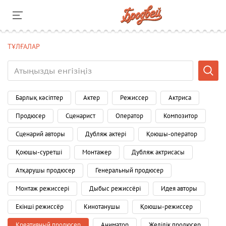
ТҰЛҒАЛАР
Барлық кәсіптер
Актер
Режиссер
Актриса
Продюсер
Сценарист
Оператор
Композитор
Сценарий авторы
Дубляж актері
Қоюшы-оператор
Қоюшы-суретші
Монтажер
Дубляж актрисасы
Атқарушы продюсер
Генеральный продюсер
Монтаж режиссері
Дыбыс режиссёрі
Идея авторы
Екінші режиссёр
Кинотанушы
Қоюшы-режиссер
Креативный продюсер
Аниматор
Желілік продюсер