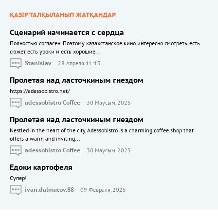
ҚАЗІР ТАЛҚЫЛАНЫП ЖАТҚАНДАР
Сценарий начинается с сердца
Полностью согласен. Поэтому казахстанское кино интересно смотреть, есть
сюжет, есть уроки и есть хорошие...
Stanislav
28 Апреля 11:13
Пролетая над ласточкиным гнездом
https://adessobistro.net/
adessobistro Coffee
30 Маусым, 2025
Пролетая над ласточкиным гнездом
Nestled in the heart of the city, Adessobistro is a charming coffee shop that
offers a warm and inviting...
adessobistro Coffee
30 Маусым, 2025
Едоки картофеля
Cупер!
ivan.dalmatov.88
09 Февраля, 2025