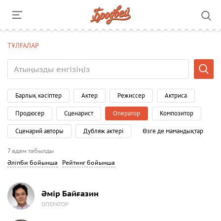
ТҰЛҒАЛАР
Барлық кәсіптер
Актер
Режиссер
Актриса
Продюсер
Сценарист
Оператор
Композитор
Сценарий авторы
Дубляж актері
Өзге де мамандықтар
7 адам табылды
Әліпби бойынша
Рейтинг бойынша
Әмір Байғазин
ОПЕРАТОР