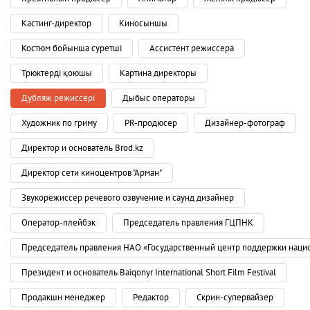
Кастинг-директор
Киносыншы
Костюм бойынша суретші
Ассистент режиссера
Трюктерді қоюшы
Картина директоры
Дубляж режиссері
Дыбыс операторы
Художник по гриму
PR-продюсер
Дизайнер-фотограф
Директор и основатель Brod.kz
Директор сети киноцентров "Арман"
Звукорежиссер речевого озвучение и саунд дизайнер
Оператор-плейбэк
Председатель правления ГЦПНК
Председатель правления НАО «Государственный центр поддержки наци
Президент и основатель Baiqonyr International Short Film Festival
Продакшн менеджер
Редактор
Скрин-супервайзер