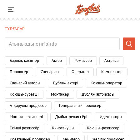
ТҰЛҒАЛАР
Барлық кәсіптер
Актер
Режиссер
Актриса
Продюсер
Сценарист
Оператор
Композитор
Сценарий авторы
Дубляж актері
Қоюшы-оператор
Қоюшы-суретші
Монтажер
Дубляж актрисасы
Атқарушы продюсер
Генеральный продюсер
Монтаж режиссері
Дыбыс режиссёрі
Идея авторы
Екінші режиссёр
Кинотанушы
Қоюшы-режиссер
Креативный продюсер
Аниматор
Желілік продюсер