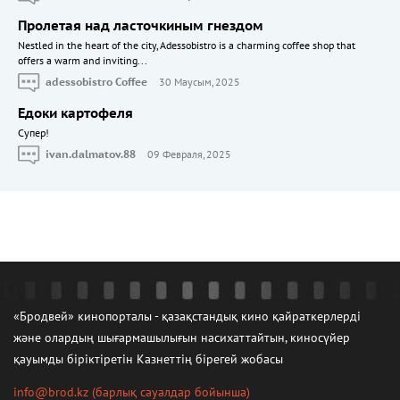
Пролетая над ласточкиным гнездом
Nestled in the heart of the city, Adessobistro is a charming coffee shop that
offers a warm and inviting...
adessobistro Coffee
30 Маусым, 2025
Едоки картофеля
Cупер!
ivan.dalmatov.88
09 Февраля, 2025
«Бродвей» кинопорталы - қазақстандық кино қайраткерлерді
және олардың шығармашылығын насихаттайтын, киносүйер
қауымды біріктіретін Казнеттің бірегей жобасы
info@brod.kz
(барлық сауалдар бойынша)