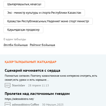
Шығармашылық кеңесші
Экс - министр культуры и спорта Республики Казахстан
Қазақстан Республикасының Мәдениет және спорт министрі
Қауымдасқан продюсер
0 адам табылды
Әліпби бойынша
Рейтинг бойынша
ҚАЗІР ТАЛҚЫЛАНЫП ЖАТҚАНДАР
Сценарий начинается с сердца
Полностью согласен. Поэтому казахстанское кино интересно смотреть, есть
сюжет, есть уроки и есть хорошие...
Stanislav
28 Апреля 11:13
Пролетая над ласточкиным гнездом
https://adessobistro.net/
adessobistro Coffee
30 Маусым, 2025