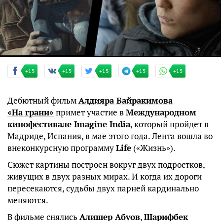
+15
+15
+15
+15
+15
Дебютный фильм
Алдияра Байракимова
«На грани»
примет участие в
Международном
кинофестивале Imagine India
, который пройдет в
Мадриде, Испания, в мае этого года. Лента вошла во
внеконкурсную программу
Life
(«Жизнь»).
Сюжет картины построен вокруг двух подростков,
живущих в двух разных мирах. И когда их дороги
пересекаются, судьбы двух парней кардинально
меняются.
В фильме снялись
Алишер Абуов
,
Шарифбек