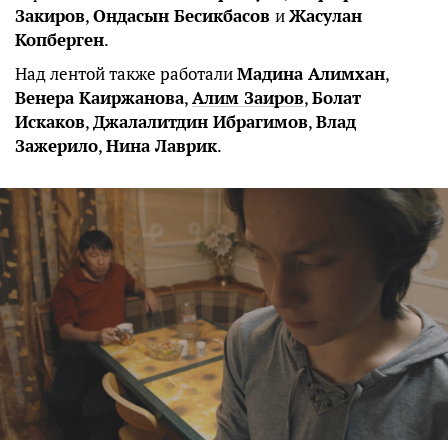
Закиров
,
Ондасын Бесикбасов
и
Жасулан
Копберген
.
Над лентой также работали
Мадина Алимхан
,
Венера Каиржанова
,
Алим Заиров
,
Болат
Искаков
,
Джалалитдин Ибрагимов
,
Влад
Зажерило
,
Нина Лаврик
.